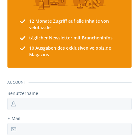
12 Monate
Zugriff auf alle Inhalte von
velobiz.de
täglicher Newsletter mit Brancheninfos
10
Ausgaben des exklusiven velobiz.de
Magazins
ACCOUNT
Benutzername
E-Mail