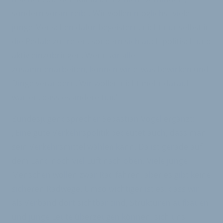
sondern vorantreibt. Wir wollen möglichst viele
junge Menschen dafür begeistern, nicht nur selbst in
die Pedale zu treten, sondern sich auch politisch und
aktiv einzubringen. Wenn wir alle
zusammenarbeiten, können wir etwas bewirken und
Dinge verändern. Wir wollen nicht mehr darauf
warten, dass es andere tun.“
Bundesjugendsprecher Sebastian Vogel ergänzt:
„Eine gute Verkehrspolitik bedeutet auch, dass man
sein Verkehrsmittel wählen kann. Da ist gerade auf
dem Land noch viel Luft nach oben. Viele junge
Menschen wollen zwar Rad fahren, aber es gibt keine
sicheren Radwege. Umso wichtiger ist es, dass wir
als Verband dort sichtbar sind, Strukturen aufbauen
und junge Leute überzeugen können, sich uns