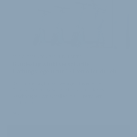
ERLEICHTERUNGEN FÜR UNFALLOPFER
Bundestag winkt verschärfte
Haftungsregeln für E-Tretroller durch
Der Bundestag hat vor wenigen Tagen eine
Gesetzesänderung verabschiedet, mit der es
Geschädigten von Unfällen mit E-Tretrollern
erleichtert …
1
14. Juli 2026