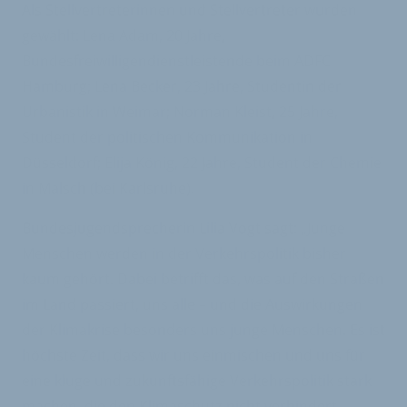
Als Stellvertreterinnen und Stellvertreter wurden
gewählt: Lena Adam, 20 Jahre,
Bundesfreiwilligendienstleistende beim ADFC
Hamburg; Lena Becker, 23 Jahre, Studentin der
Urbanistik in Weimar; Norman Kleist, 25 Jahre,
Student der politischen Kommunikation in
Düsseldorf; Elija König, 22 Jahre, Student der Chemie
in Malsch (bei Karlsruhe).
Bundesjugendsprecherin Lilia Vogt sagt: „Junge
Menschen werden in der Verkehrspolitik bisher
kaum gehört. Dabei betrifft das, was auf den Straßen
im Land passiert, uns alle – und die Auswirkungen
der Klimakrise besonders uns junge Menschen. Es ist
höchste Zeit, dass wir uns einmischen und uns für
eine kluge und zukunftsfähige Verkehrspolitik stark
machen, die den Klimaschutz nicht verhindert,