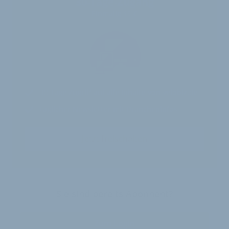
30-Tage-Zugang
Einmalig 19 €
30 Tage
Zugriff auf alle Inhalte von velobiz.de
täglicher Newsletter mit Brancheninfos
Jetzt freischalten
Sie sind bereits Abonnent?
Zum Login