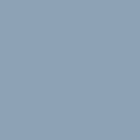
Der ADFC hat als erster Fahrradverband eine eigene
Jugendorganisation. Die rund 30.000 Mitglieder
zwischen 10 und 26 Jahren werden ab sofort vom
Jungen ADFC vertreten. Im Rahmen des ersten ADFC-
Jugendforums in Frankfurt am Main wählten junge
ADFC-Mitglieder online und in Präsenz am 26. April
2025 den ersten Bundesjugendvorstand mit
insgesamt sechs Mitgliedern.
Vorstand mit Doppelspitze
Als Bundesjugendsprecherin wählten die jungen
ADFC-Mitglieder die 20-jährige
Grundschullehramtsstudentin Lilia Vogt aus Erfurt.
Der 23-jährige Sebastian Vogel, Student der
European Governance aus dem niedersächsischen
Axstedt, wurde zum Bundesjugendsprecher gewählt.