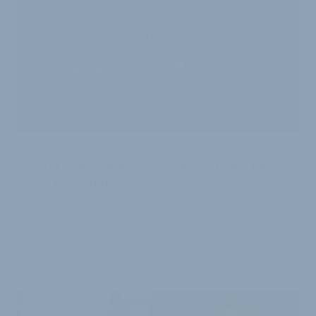
ES GIBT EINE PREMIERE
ADFC-Fahrradklima-Test 2026 startet
am 1. September
Der ADFC-Fahrradklima Test ist eine wichtige
Möglichkeit für Radfahrerinnen und Radfahrer, um
die Radfahrbedingungen der eigenen Stadt oder …
29. Juli 2026