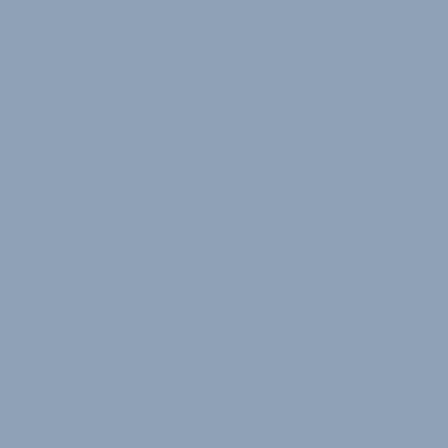
anzuschließen und gemeinsam für eine bessere
Zukunft einzusetzen. Gerade dort, wo Bus und Bahn
nur selten fahren, sind junge Menschen auf das Rad
angewiesen. Wir wollen junge Menschen motivieren,
selbst ins Handeln zu kommen und aktiv die
Situation im Land zu verbessern.“
Verkehrspolitische Arbeit
Nach der Gründung wollen die jungen Mitglieder
schnell ins Arbeiten kommen. Auf einem
Netzwerktreffen am 6. Mai werden
Arbeitsgemeinschaften (AGs) gegründet, in denen
Positionen zu verkehrspolitischen Themen
erarbeitet werden, etwa zu feministischer
Verkehrspolitik, Bike-Sharing oder einem
Schulwegeplan. Diversität, Jugendarbeit und