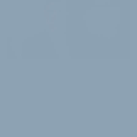
PATRICK SCHNIEDER WIEDER WEG
ADFC reagiert auf Wechsel im
Bundesverkehrsministerium
Im vergangenen Mai erst hatte Patrick Schnieder sein
Amt als Bundesminister für Verkehr der
Bundesrepublik Deutschland angetreten. Doch jetz…
1
27. Juli 2026