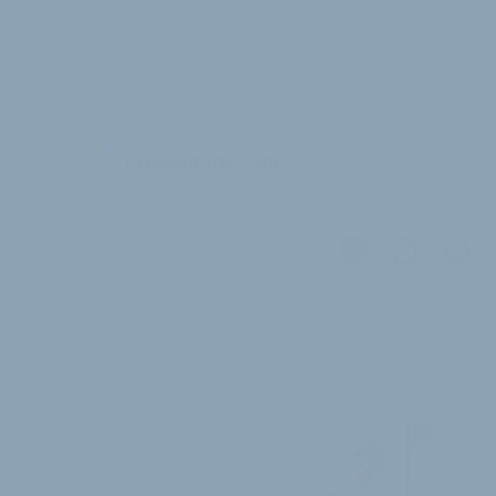
P
Pressemitteilung
WEITERE
ARTIKEL