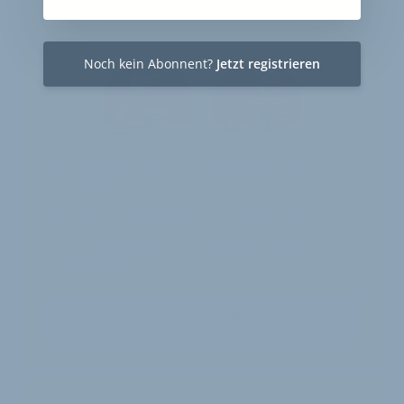
Jahres-Abo
115 € pro Jahr
Noch kein Abonnent?
Jetzt registrieren
12 Monate
Zugriff auf alle Inhalte von
velobiz.de
täglicher Newsletter mit Brancheninfos
10
Ausgaben des exklusiven velobiz.de
Magazins
Jetzt freischalten