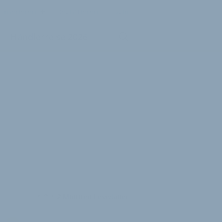
Inserieren
Registrieren
Login
Händlerreise 2026
2 Minuten Lesedauer