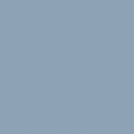
rt die Speerspitze des spanischen Herstellers
nbikes. Für die Saison 2020 hat BH Bikes das
nd wartet mit einigen Veränderungen auf.
durch Versionen mit Alu-Rahmen statt Carbon
t zugänglich gemacht
igen diese AtomX-Versionen in allen Bereichen
e des großen Carbon-Bruders, verspricht BH
 jegliche Schnitte oder CNC-Bearbeitungen
teifigkeit erreicht werde, das Oberrohr wird
 Weitere Details: Die neue Innenverkabelung
 neuem System für die Teleskop-Sattelstütze),
er SAG-Indikator zur einfachen und schnellen
s, Unterrohrschutz sowie ein neu
welches das ohnehin schon sehr leise
eren und den Motor vor Außeneinflüssen