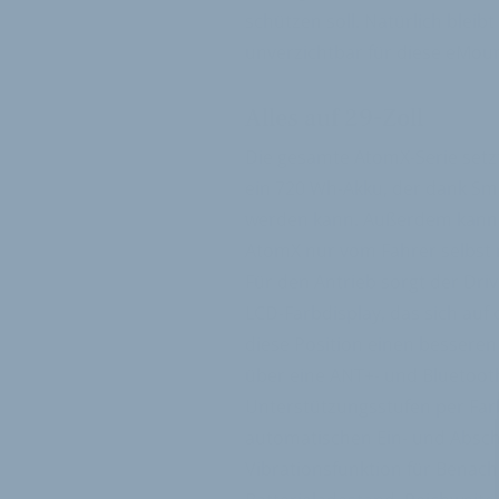
schützen soll. Natürlich blei
unverzichtbar für diese eMoun
Alles auf 29-Zoll
Die gesamte AtomX-Serie setzt
ein 720 Wh-Akku, der dank S
werden kann. Außerdem kann d
AtomX nur vom Fahrer selbst 
Für den Antrieb sorgt der Dri
LCD-Farbdisplay, das sich auf
diese Position einen besseren
über eine ANT+- und Bluetooth-
Unterstützungsstufen per Farb
automatischen Ein- und Absch
Vibrationsfunktion für Benac