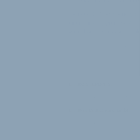
Batterieladestand, Reichweite,
Die neue BH AtomX-Serie gibt
einem Einstiegspreis von 4399
verfügbar, heißt es von BH Bik
24. September 2019
von
Jürgen Wetzstei
VERKNÜPFTE FIRMEN ABONNIEREN
BH BIKES EUROPE SL
News
Komme
BH Bikes Deutschland GmbH
News
Komme