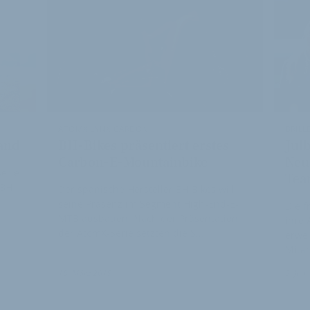
ATOMX LYNX CARBON
BRILL
and
BH-Bikes präsentiert erstes
Jul
Carbon-E-Mountainbike
Neu
erie
Te
 BH
Der spanische Hersteller BH Bikes will
seine Präsenz im Segment High-End-E-
Die f
MTB ausbauen. Nach der Präsentation
ihre 
der AtomX-Serie setzten die S…
erwei
Mita
18. März 2019
3. Jun