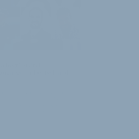
ENSPEZIALIST AUS FRANKREICH
bo begrüßt drei
zugänge im Deutschland-
am
ranzösische Marke Julbo verstärkt
Aktivitäten im deutschen Markt und
tert ihr Team um drei neue
rbeitende. Mit den person…
i 2026