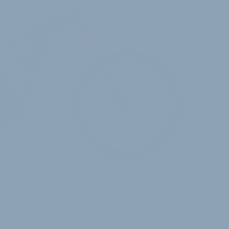
J
i
 den Einstieg in die AtomX-