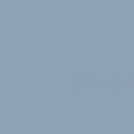
Die Ko
für unsere
Jahres-Abo
115 € pro Jahr
12 Monate
Zugriff auf alle Inh
von velobiz.de
täglicher Newsletter mit
Brancheninfos