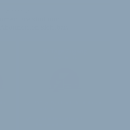
VELOBIZ PLUS
mmentare sind nur
 Abonnenten sichtbar.
30-Tage-Zugang
Einmalig 19 €
alte
30 Tage
Zugriff auf alle Inhalte von
velobiz.de
täglicher Newsletter mit
Brancheninfos