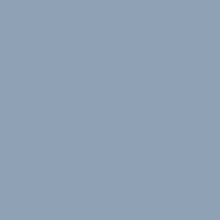
Das Modell AtomX repräsentie
BH Bikes im Bereich E-Mountai
Topmodell weiterentwickelt u
Zudem wird die AtomX-Serie 
einer breiteren Käuferschich
Trotz des Materialwechsels ze
ähnliche Eigenschaften wie di
Bikes. Das Unterrohr ist ohne
gefertigt, wodurch maximale S
durch Hydroforming gefertigt.
mit verringerter Reibung (mit
das asymmetrische Sitzrohr, d
Einstellung des Dämpferdruck
konstruiertes Motorgehäuse, 
Motorgeräusch weiter reduzi