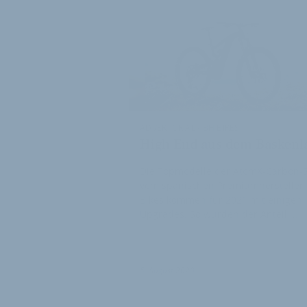
ADVERTORIAL - BH BIKES
High End aus dem Baskenl
Die Topmodelle der AtomX-Carbon-S
vom spanischen Premiumhersteller
Bikes kommen für 2021 mit einigen
Upgrades. So wurden der Anteil …
5. August 2020