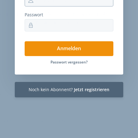
 Geschwindigkeit, Distanz etc.
 es in verschiedenen Ausstattungsvarianten ab
Passwort
 EUR. Alle Modelle sind im Spätherbst
es.
n
Anmelden
Passwort vergessen?
Noch kein Abonnent?
Jetzt registrieren
ntare
Stellenmarkt
ntare
Stellenmarkt