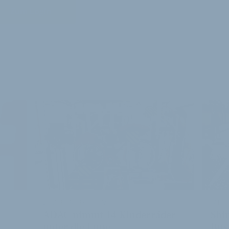
Zum Login
E ARTIKEL
24-ZOLL-MODELLE IM TEST
FAHR
ADAC nimmt 14 Kinderräder
Shi
unter die Lupe
Bus