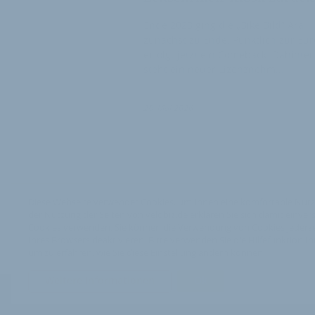
Ende 2023 ging die „Bike Bild“ Ära
zunächst zu Ende. Pünktlich zur Eur
erfolgt jetzt ein Comeback. Dahinter
steht ein neuer Lizenznehm…
28. Mai 2026
Diese Webseite verwendet Cookies, um Ihnen eine komfortable Nutz
der Nutzung der Seiten von velobiz.de erklären Sie sich damit einver
Cookies verwenden. Sie können die Verwendung von Cookies jederzei
Ihres Browsers deaktivieren. Bitte verwenden Sie die Hilfefunktion I
um zu erfahren, wie Sie diese Einstellung ändern können.
Weitere Informationen
Ok
Impressum
Nutzungsb