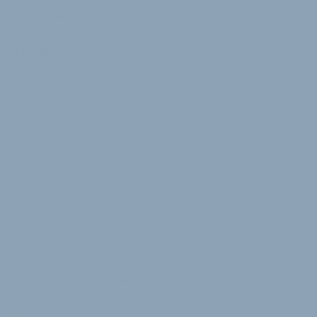
Inserieren
Registrieren
Login
Händlerreise 2026
2 Minuten Lesedauer