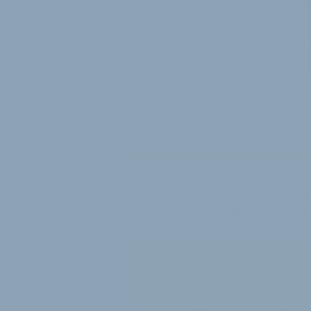
Demnach wird es die Marke Bik
das Print-Magazin werde in ein
dort. Im Print-Umfeld soll das
Special in der „Sport Bild“ la
Titel Auto Bild Reisemobil st
16. Oktober 2023
von
Jürgen Wetzstein
Die Ko
für unsere
Jahres-Abo
115 € pro Jahr