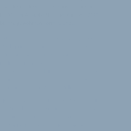
 Tage der mittlerweile durchaus etablierten
zählt. Mit der Ausgabe Nummer 6 im Jahr 2023
er bislang gewohnten Form zu Ende.
e Ankündigung der damaligen Verlagsgruppe
 Axel Springer SE die Runde machte, dass
 Bild“ an Start gehen wolle, sorgte dies
unzeln in der Fahrradbranche
r Titel etablierte sich in der Folgezeit bei der
dbranche – nicht zuletzt durch die engagierte
m Redaktionsleiter Mathias Müller.
tzt, dass die Geschichte der Zeitschrift Bike
ist. Aktuell ist die „Bike Bild“ Nummer 5/2023
t der „Bike Bild“ Nummer 6/2023 zum
ten-Kapitel geschlossen, wie Redaktionsleiter