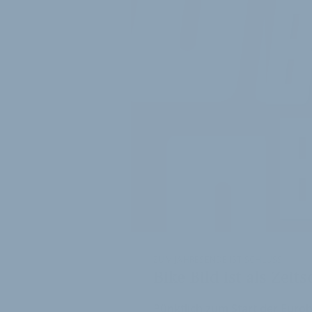
ZUM JAHRESENDE IST SCHLUSS
Bike Bild ist als Zeit
Pünktlich zum Start der Eurob