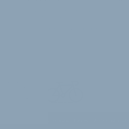
Der Autofahrer-Verband hat sich wieder
Dami
obike
einmal Fahrräder vorgenommen.
und S
Diesmal wurden 14 Kinder- und
Norm
Jugendfahrräder mit 24-Zoll-Laufrädern
Proje
un…
2
2
22. April 2026
23. Ju
ung zu ermöglichen. Mit
standen, dass wir
t über die Einstellung
hres Internetbrowsers,
edingungen
Datenschutzerklärung
Kontakt
Werben auf velobi