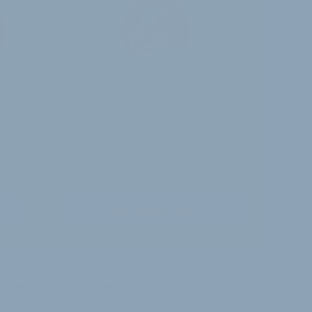
alte
30 Tage
Zugriff auf alle Inhalte von
velobiz.de
täglicher Newsletter mit
Brancheninfos
Jetzt freischalten
nd bereits Abonnent?