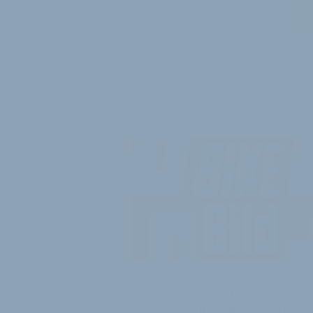
WEITER
LIZENZÜBERNAHME
Bike Bild kehrt in den
Zeitschriften-Kiosk zurück