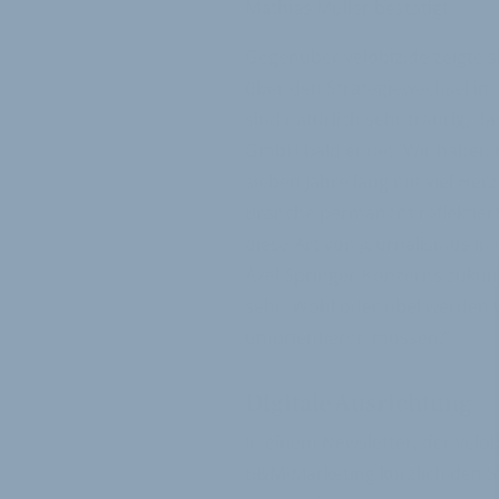
Mathias Müller bestätigt.
Gegenüber velobiz.de zeigte s
über den Strategiewechsel im V
sind natürlich sehr traurig, d
GmbH bald endet. Wir haben 
sieben Jahre lang mit viel Her
Branche permanent reflektiert
diese Art von Journalismus in
Axel Springer-Konzerns zukünf
sehr. Wohl oder übel werden 
umorientieren müssen.“
Digitale Ausrichtung
In einem Newsletter, der velob
B&M-Marketing kürzlich den S