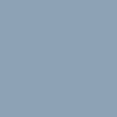
Bild“ auf den Markt. Doch die
Zeitschrift, sind offenbar ge
geht die „Bike Bild“-Ära in d
Als kurz vor der Eurobike di
Auto, Computer und Sport der
man zur Eurobike mit der „Bike
zunächst durchaus für Stirnr
velobiz.de berichtete
. Doch de
Leserschaft und in der Fahrra
Arbeit des Redaktionsteams u
Um so überraschender kommt je
Bild am Jahresende auserzählt 
in den Kiosken erhältlich, mi
Jahresende wird das Zeitschrif