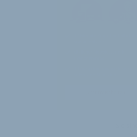
12 Monate
Zugriff auf alle Inh
von velobiz.de
täglicher Newsletter mit
Brancheninfos
10
Ausgaben des exklusiven
velobiz.de Magazins
Jetzt freischalten
Sie si