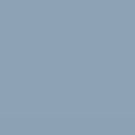
t gemeinsame Fahrten von Eltern
chülern in die Schule zur
alität werden, hat Shimano das
kt „Bike Bus Accelerator“ ins Leb…
ni 2026
z.de
Vertrag widerrufen