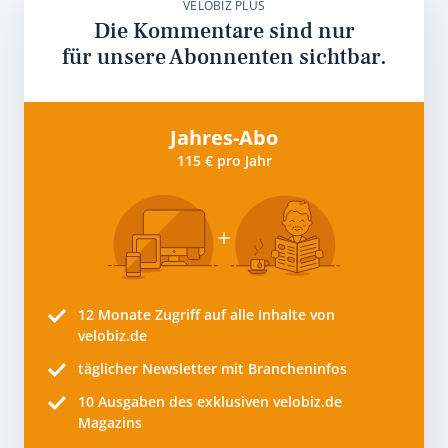
VELOBIZ PLUS
Die Kommentare sind nur
für unsere Abonnenten sichtbar.
Jahres-Abo
115 € pro Jahr
12 Monate
Zugriff auf alle Inhalte von
velobiz.de
täglicher Newsletter mit Brancheninfos
10
Ausgaben des exklusiven velobiz.de
Magazins