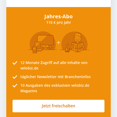
Jahres-Abo
115 € pro Jahr
12 Monate
Zugriff auf alle Inhalte von
velobiz.de
täglicher Newsletter mit Brancheninfos
10
Ausgaben des exklusiven velobiz.de
Magazins
Jetzt freischalten