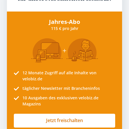
Jahres-Abo
115 € pro Jahr
12 Monate
Zugriff auf alle Inhalte von
velobiz.de
täglicher Newsletter mit Brancheninfos
10
Ausgaben des exklusiven velobiz.de
Magazins
Jetzt freischalten