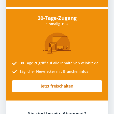
30-Tage-Zugang
Einmalig 19 €
30 Tage
Zugriff auf alle Inhalte von velobiz.de
täglicher Newsletter mit Brancheninfos
Jetzt freischalten
Sie sind bereits Abonnent?