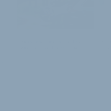
PFIFFIGES ZUBEHÖR:
ADVER
ehr
Messingschlager sichert sich
Qual
zwei neue Vertriebsmarken
und
baut
Importeur Messingschlager hat zwei
Das 
 aus:
neue Vertriebsmarken in sein
Parts
umfangreiches Zubehör- und
profe
Teileportfolio aufgenommen. Die
um A
Neuzugänge sind i…
22. August 2018
5. Sep