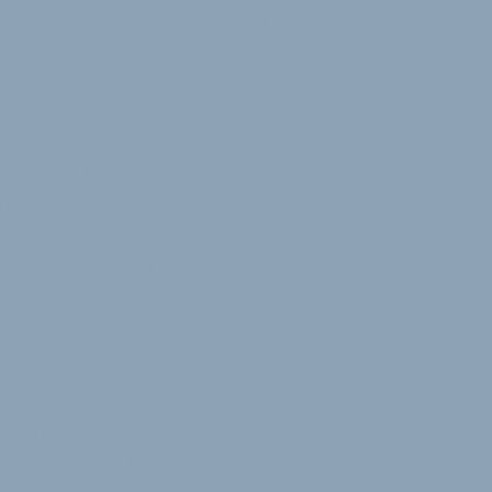
ert in Richtung Aftermarket und präsentiert
enen Neuzugang in den eigenen Reihen.
 nach sieben Jahren in Diensten der Hayes
 Cycling selbständig - und lancierte im Jahr
emove für hochwertige Lichtanlagen am Velo
arbenfrohen Aussenhüllen, hochwertigen
ppen und weiteren Kleinteilen für eine
rlegung der Kabel und Züge am Fahrrad. Mit
t Capgo ein Alleinstellungsmerkmal, das in den
utlich an Wert gewonnen hat.
in Europa und insbesondere das
r auszubauen, hat Christian Treugut auf das