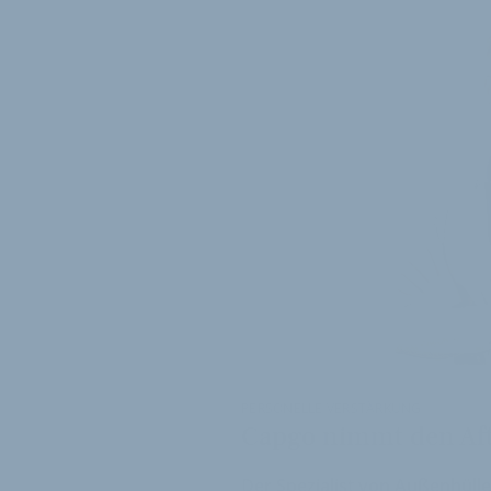
PERSONELLE VERSTÄRKUNG
Capgo nimmt den Aft
Der Spezialist von Außenhülle