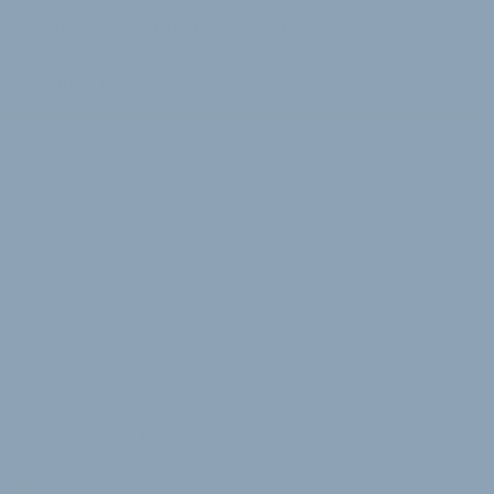
Inserieren
Registrieren
Login
Händlerreise 2026
2 Minuten Lesedauer