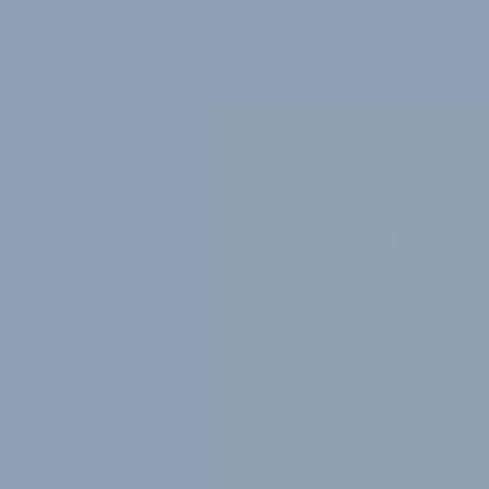
Die Ko
für unsere
Jahres-Abo
115 € pro Jahr
12 Monate
Zugriff auf alle Inh
von velobiz.de
täglicher Newsletter mit
Brancheninfos
10
Ausgaben des exklusiven
velobiz.de Magazins