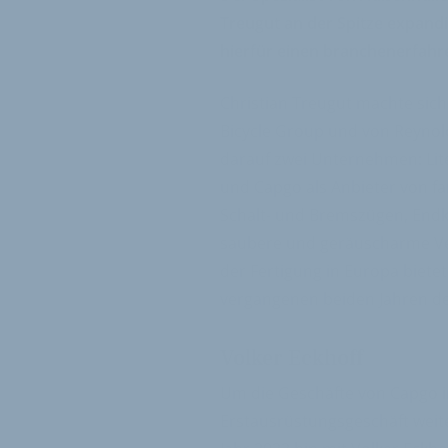
Treugut an der Spitze expandi
hierfür einen branchenerfahr
Christian Treugut machte sich
Bicycle Group und von Reynolds
darauf zwei Unternehmen: Lit
und Capgo als Anbieter von f
Schalt- und Bremszügen, Endka
saubere und geräuscharme Ve
der Fertigung in Europa biete
vergangenen beiden Jahren de
Volker Eckhoff
Um die Geschäfte von Capgo 
Erstausrüstungsgeschäft weite