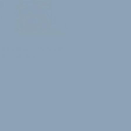
TORIAL - CAPGO
itätsoffensive für Schalt-
 Bremshüllen
Unternehmen Capgo Innovative Bike
 bietet vielfältige Lösungen für die
ssionelle Werkstatt, die sich rund
ußenhüllen für S…
tember 2024