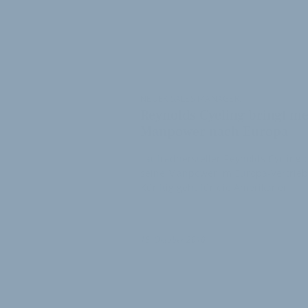
NEUER SALES MANAGER:
Reynolds Cycling bringt m
Manpower nach Europa
Laufradhersteller Reynolds Cycling 
seine Manpower im Europa-Vertrieb
Künftig geht für die Amerikaner
18. Oktober 2010