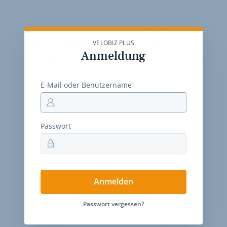
off einen erfahrenen Sportmanager als
ensten genommen. Eckhoff hat in Köln
tmarketing studiert und war zuvor bei Firmen
 Hartje und Accell angestellt - und jeweils für
VELOBIZ PLUS
Anmeldung
zes beziehungsweise die Betreuung
lich.
E-Mail oder Benutzername
Passwort
ntare
Stellenmarkt
Anmelden
Passwort vergessen?
VELOBIZ PLUS