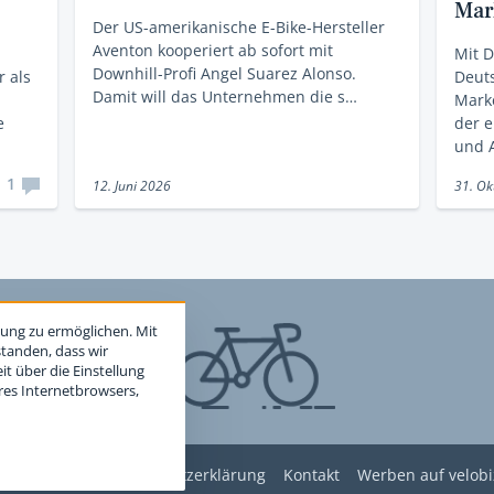
Mar
Der US-amerikanische E-Bike-Hersteller
Aventon kooperiert ab sofort mit
Mit D
Downhill-Profi Angel Suarez Alonso.
 als
Deut
Damit will das Unternehmen die s…
Marke
e
der 
und 
1
12. Juni 2026
31. Ok
ung zu ermöglichen. Mit
standen, dass wir
t über die Einstellung
hres Internetbrowsers,
edingungen
Datenschutzerklärung
Kontakt
Werben auf velobi