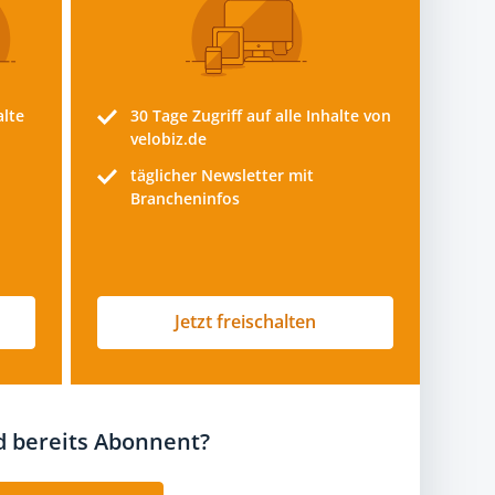
alte
30 Tage
Zugriff auf alle Inhalte von
velobiz.de
täglicher Newsletter mit
Brancheninfos
Jetzt freischalten
nd bereits Abonnent?