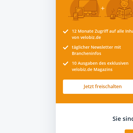
12 Monate
Zugriff auf alle Inh
von velobiz.de
täglicher Newsletter mit
Brancheninfos
10
Ausgaben des exklusiven
velobiz.de Magazins
Jetzt freischalten
Sie si