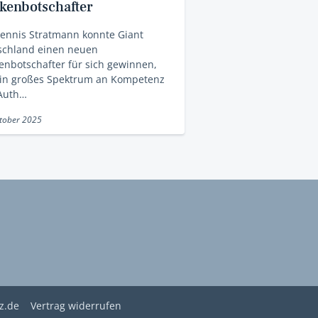
kenbotschafter
ennis Stratmann konnte Giant
schland einen neuen
nbotschafter für sich gewinnen,
ein großes Spektrum an Kompetenz
Auth…
tober 2025
z.de
Vertrag widerrufen