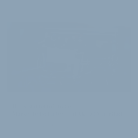
WEITERE
ARTIKEL
RADLERNACHWUCHS IM BLICK
Bulls startet mit neuem
Markenbotschafter und AKTIONfahrRad
Mit Niko „NoHandMTB“ gewinnt die ZEG-Eigenmarke
Bulls einen neuen Markenbotschafter. Ein zentrales