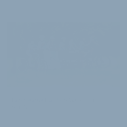
den Preis der fahrradfreundlichsten Schu…
2
8. Januar 2016
NACHWUCHS FÖRDERN:
Lazer startet Händler-Aktion mit
Schulen
Die gemeinnützige Organisation AKTIONfahrRAD hat
mit „#Schoolbikers“ eine Initiative ins Leben gerufen,