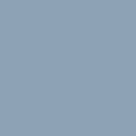
Stellenwert das Radfahren an dieser Schule
einnimmt. "Das schulische Engagement strahlt in die
Freizeit aus. Hier verdeutlicht sich das Engagement,
denn die Firma wird tatsächlich in der Freizeit der
Schülerinnen und Schüler betrieben. Zudem wird
diese Initiative von drei Jahrgängen der Schule
getragen. Damit ist sie eine “Leuchtturmschule”, die
andere Schulen zum Mitmachen animieren kann"
sagt Ulrich Fillies von der AKTIONfahrRAD.
Die Fahrradfirma repariert, montiert und verkauft
Fahrräder auf schuleigenen Messen und mittlerweile
auch bundesweit.
Als weitere Aktionen sind Beteiligungen an Schüler-
Rennen und Triathlons geplant. Die Aktivitäten der
Fahrradfirma sollen bei Messen und Flohmärkten
weiter ausgebaut werden.