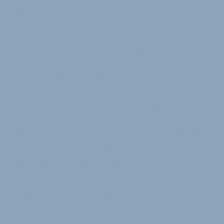
die
Stadtteilschule Barmbek in Hamburg durch. 14
Schulen kamen in die Endrunde, vier dieser Schulen
machten dann das Finale untereinander aus. Die
Gemeinschaftsschule Barmbek erreichte die
Endausscheidung wegen der bereits stattfindenden,
umfangreichen fahrradfreundlichen Aktivitäten und
auch aufgrund der geplanten Projekte.
Die Schule unterstützt ihre Schüler mit vielfältigen
Aktionen, es gibt einen Fahrradkeller und ein
Übungsgelände sowie Kooperationen mit
Radhändlern und Sportvereinen.
Insbesondere die „Fahrradfirma“ habe die Jury
überzeugt, man könne daran erkennen, welchen