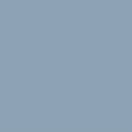
In der Endausscheidung war auch entscheidend,
dass nahezu 20 Prozent der 320 Schülerinnen und
Schüler schon mit dem Rad zur Schule kommen. Die
anderen drei Schulen lagen noch darunter.
Deutschlands fahrradfreundlichste Schule ist ein
Projekt der AKTIONfahrRAD. Hier konnten sich
Schulen seit Januar 2015 auf der
www.aktionfahrrad.de
bewerben. Anmeldeschluss
war der 30. April 2015. Die Gewinnerschule reist zum
BIKE Festival nach Willingen und gewinnt 15
Fahrräder von SCOOL. Die Übergabe der Bikes wird
am 13. Juni 2015 auf der Hauptbühne erfolgen.
9. Juni 2015
von
Jürgen Wetzstein