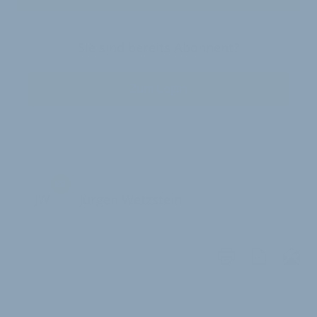
Sie sind bereits Abonnent?
Zum Login
JW
Jürgen Wetzstein