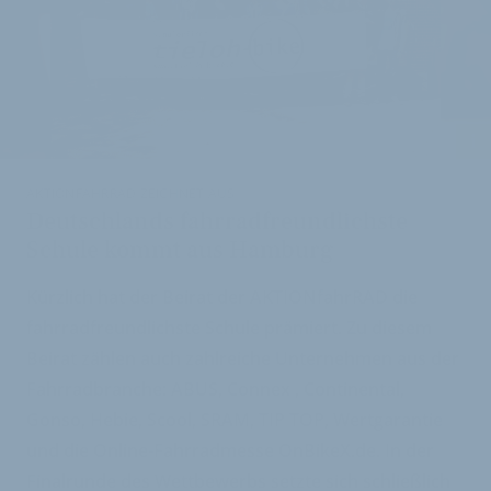
i
AKTIONFAHRRAD ZEICHNET AUS
Deutschlands fahrradfreundlichste
Schule kommt aus Hamburg
Kürzlich hat der Beirat der AKTIONfahrRAD die
fahrradfreundlichste Schule prämiert. Zu diesem
Beirat zählen auch zahlreiche Unternehmen aus der
Fahrradbranche: ABUS, Connex , Continental,
Gonso, Hebie, Scool, SRAM, TIP TOP, Wertgarantie
und die Online-Fahrradmesse OnBikeX.de. In der
Finalrunde des Wettbewerbs setzte sich schließlich