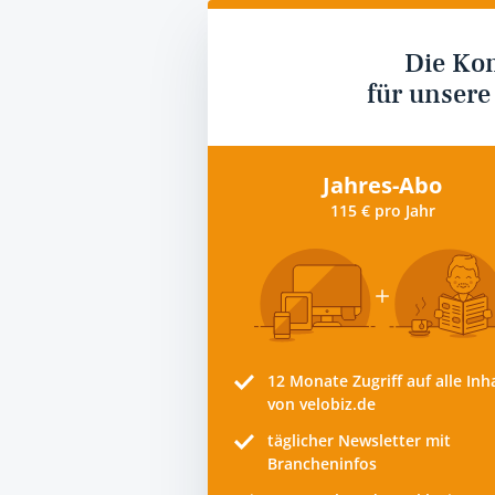
Die Ko
für unsere
Jahres-Abo
115 € pro Jahr
12 Monate
Zugriff auf alle Inh
von velobiz.de
täglicher Newsletter mit
Brancheninfos