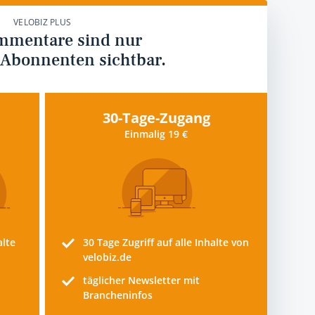
VELOBIZ PLUS
mmentare sind nur
 Abonnenten sichtbar.
30-Tage-Zugang
Einmalig 19 €
alte
30 Tage
Zugriff auf alle Inhalte von
velobiz.de
täglicher Newsletter mit
Brancheninfos