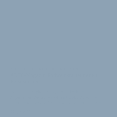
AKTUELLER TOURENTIPP: DIE KURPFALZRUNDE
ADFC-Magazin Radwelt startet neuen
Reiseservice
(ADFC) Das Mitgliedermagazin Radwelt des
Allgemeinen Deutschen Fahrrad-Clubs (ADFC) hat
einen neuen Service für alle Radreisenden gestartet:…
30. April 2008