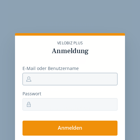
30-Tage-Zugang
Einmalig 19 €
VELOBIZ PLUS
Anmeldung
E-Mail oder Benutzername
30 Tage
Zugriff auf alle Inhalte von velobiz.de
täglicher Newsletter mit Brancheninfos
Passwort
Jetzt freischalten
Anmelden