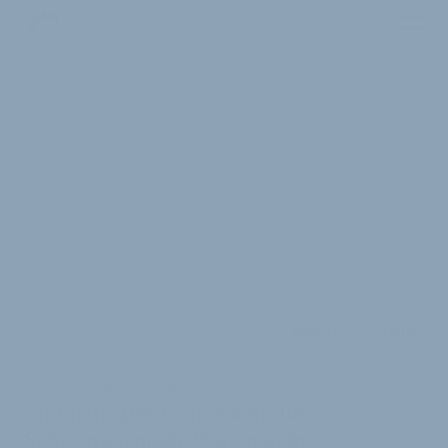
2 Minuten Lesedauer
KURZES INTERMEZZO IN HOCHSPEYER
Endorfin zieht zurück in die
Schuhmetropole Hauenstein