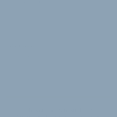
76846 Hauenstein
2. Juni 2010
von
Jürgen Wetzstein
VERKNÜPFTE FIRMEN ABONNIEREN
Endorfin GmbH
News
Kommentare
Stellenmarkt
VELOBIZ PLUS
Die Kommentare sind nur