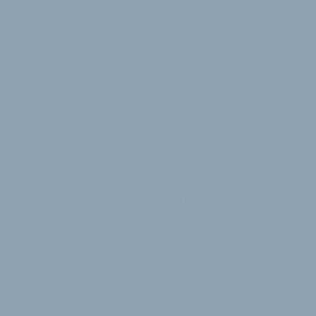
MIT NEUEM FÜHRUNGSPERSONAL
Endorfin verlässt die Schuh-Hochburg
Hauenstein
Bei Fahrradanbieter Endorfin stehen die Zeichen auf
Veränderungen. Ein neues Führungspersonal nimmt
die Arbeit auf. Zudem verlässt das Unter…
21. Oktober 2009