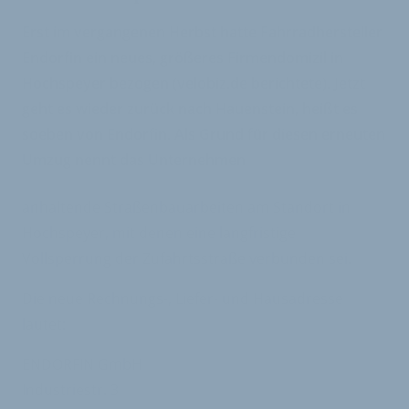
Erst im vergangenen Herbst hatte Fahrradhersteller
Endorfin ein neues, größeres Firmendomizil in
Hochspeyer bezogen (velobiz.de berichtete). Jetzt
geht es wieder zurück nach Hauenstein, heißt es
soeben von Endorfin. Als Grund für diesen erneuten
Umzug nennt das Unternehmen
anhaltende Straßenbauarbeiten am Standort in
Hochspeyer, mit denen eine langfristige
Vollsperrung der Zufahrtsstraße verbunden sei.
Die neue Rechnungs-, Liefer- und Hausadresse
lautet:
ENDORFIN GmbH
Industriestr. 3