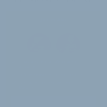
für unsere Abonnenten sichtbar.
Jahres-Abo
115 € pro Jahr
12 Monate
Zugriff auf alle Inhalte von
velobiz.de
täglicher Newsletter mit Brancheninfos
10
Ausgaben des exklusiven velobiz.de
Magazins
Jetzt freischalten