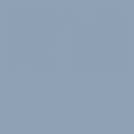
STÄDTE INVESTIEREN SECHSSTELLIGEN BETRAG
Mietfahrräder: VRNnextbike startet in
der Metropolregion
Soeben ist der Startschuss für VRNnextbike gefallen –
das Fahrradvermietsystem im Verkehrsverbund Rhein-
Neckar (VRN). In Kooperation mit den…
31. März 2015