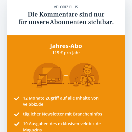
VELOBIZ PLUS
Die Kommentare sind nur
für unsere Abonnenten sichtbar.
Jahres-Abo
115 € pro Jahr
12 Monate
Zugriff auf alle Inhalte von
velobiz.de
täglicher Newsletter mit Brancheninfos
10
Ausgaben des exklusiven velobiz.de
Magazins