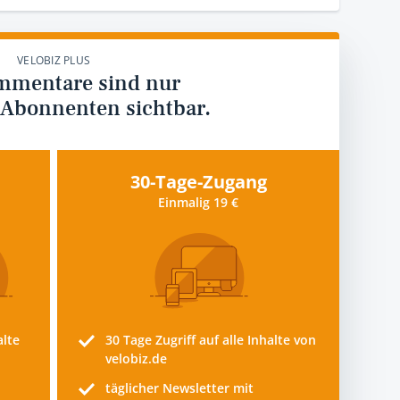
VELOBIZ PLUS
mmentare sind nur
 Abonnenten sichtbar.
30-Tage-Zugang
Einmalig 19 €
alte
30 Tage
Zugriff auf alle Inhalte von
velobiz.de
täglicher Newsletter mit