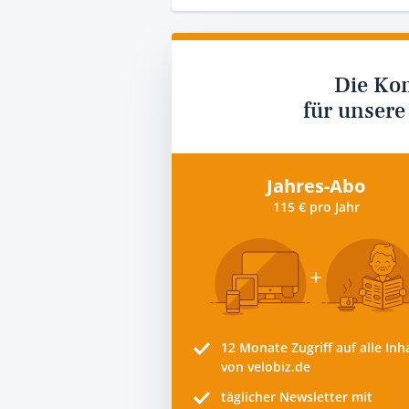
Die Ko
für unsere
Jahres-Abo
115 € pro Jahr
12 Monate
Zugriff auf alle Inh
von velobiz.de
täglicher Newsletter mit