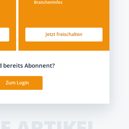
Brancheninfos
Jetzt freischalten
nd bereits Abonnent?
Zum Login
E ARTIKEL