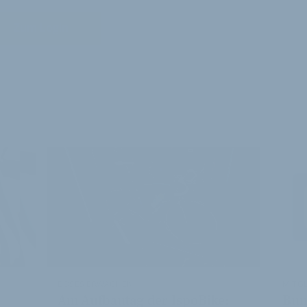
Zum Login
E ARTIKEL
BÖSES ERWACHEN
MITGL
Am Aufbautag der IspoBike:
Bun