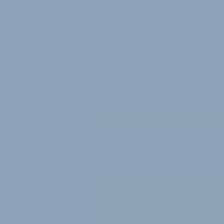
Beide Unternehmen unterstütze
und „World Bicycle Relief“ und
Nachhaltigkeitsziele. Während 
und den Plastikeinsatz insges
Verwertungsprogramm für Ko
19. Juni 2024
von
Jürgen Wetzstein
Die Ko
für unsere
Jahres-Abo
115 € pro Jahr