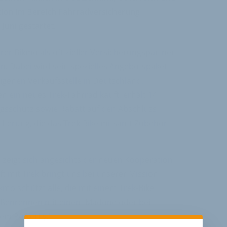
ion im Bereich Fahrradversicherung
Juni gestartet.
rer Bikmo als offizieller Versicherungspartner
ern. Dabei wird sein spezielles Angebotspaket
eigenen Verkaufsstelle in Deutschland,
n ein neues Trek-Fahrrad kauft, erhält 14
gsschutz sowie Rabatt auf den Abschluss
cherung, die das Trek-Bike mitsamt Zubehör
 zeigt sich angesichts der neuen Kooperation
ft mit Trek bringt uns bei unserer Mission
kmo schützt alle, die mit einem Trek-Bike
traßenrennen mit einem Madone oder bei
em Powerfly.“