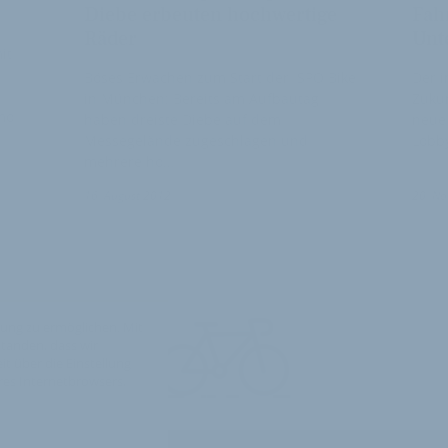
Diebe erbeuten hochwertige
Fah
Räder
Unt
it
Böses Erwachen zum Start der ISPO Bike
Der 
in München: Bereits am Aufbautag
Zukun
mo
haben dreiste Diebe auf dem
neue
Messegelände zugeschlagen und
Lobb
mehrere ho…
16. August 2012
20. N
ung zu ermöglichen. Mit
standen, dass wir
t über die Einstellung
hres Internetbrowsers,