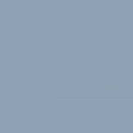
IN DREI LÄNDERN
Fahrradversicherer wi
Fahrradhersteller Trek ist mit