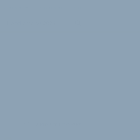
Inserieren
Registrieren
Login
Händlerreise 2026
2 Minuten Lesedauer