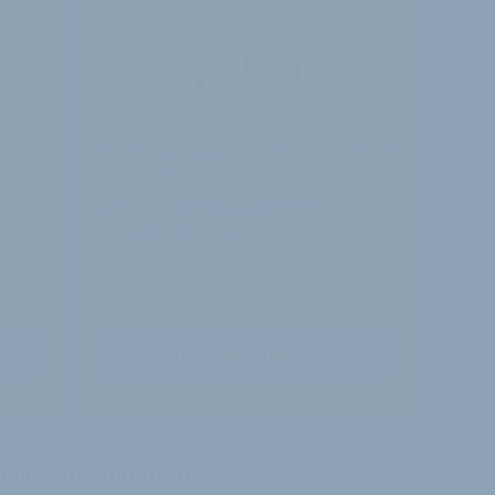
alte
30 Tage
Zugriff auf alle Inhalte von
velobiz.de
täglicher Newsletter mit
Brancheninfos
Jetzt freischalten
nd bereits Abonnent?