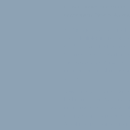
Großbritannien eine Kooperat
eingegangen. Diese ist Anfang 
Künftig agiert Fahrradversiche
der Trek-Filialen in drei Länd
geschnürt. Wer in einer Trek-
Österreich oder Großbritannie
Tage kostenlosen Versicherun
einer weltweiten Fahrradversi
schützt.
David George, CEO von Bikmo,
hocherfreut: „Die Partnerscha
einen großen Schritt voran. Bi
unterwegs sind, sei es bei S
Ausfahrten im Gebirge mit ein