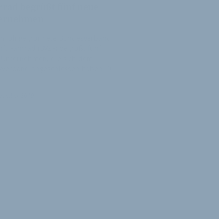
rrad begrüßt fünf neue
ernehmen
im Juli gegründete Bundesverband
ft Fahrrad (BVZF) begrüßt fünf
 Unternehmen, die sich dem
yverband angeschlossen haben. Di…
ovember 2019