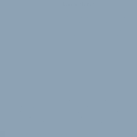
kooperieren
Der Einsatz von GPS-Tracking wird m
günstigerem Versicherungsschutz
belohnt. So lässt sich die neue
Kooperation von Comodule und Bik
zus…
26. August 2025
Diese Webseite verwendet Cookies, um Ihnen eine komfortable Nutz
der Nutzung der Seiten von velobiz.de erklären Sie sich damit einver
Cookies verwenden. Sie können die Verwendung von Cookies jederzei
Ihres Browsers deaktivieren. Bitte verwenden Sie die Hilfefunktion I
um zu erfahren, wie Sie diese Einstellung ändern können.
Weitere Informationen
Ok