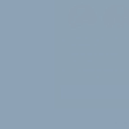
12 Monate
Zugriff auf alle Inh
von velobiz.de
täglicher Newsletter mit
Brancheninfos
10
Ausgaben des exklusiven
velobiz.de Magazins
Jetzt freischalten
Sie si