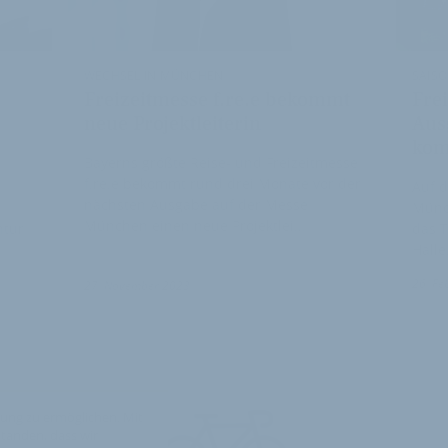
WECHSEL IN MÜNCHEN
SAIS
Freizeitmesse f.re.e bekommt
Frei
neue Projektleiterin
Aus
kom
Bayerns größte Reise- und Freizeitmesse
f.re.e bekommt rund drei Monate vor der
Auf 
nächsten Ausgabe auf der Messe
Münch
München einen neue Projektlei…
ntur
das 
Halle
26. Fe
27. November 2023
ung zu ermöglichen. Mit
standen, dass wir