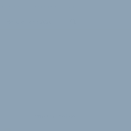
Inserieren
Registrieren
Login
Händlerreise 2026
2 Minuten Lesedauer