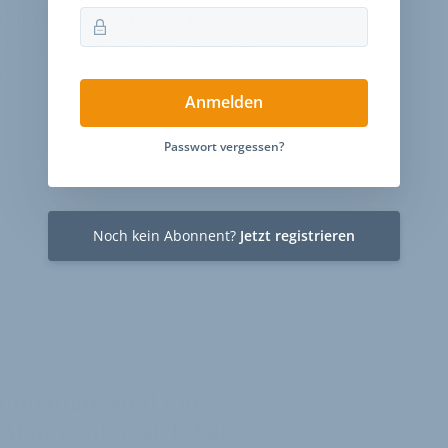
ie Fitness-Mitmachfläche in der Halle A6 dar.
Bewegung im Alltag und Gelegenheit, Übungen
.
Anmelden
Passwort vergessen?
Noch kein Abonnent?
Jetzt registrieren
ntare
Stellenmarkt
VELOBIZ PLUS
mmentare sind nur
 Abonnenten sichtbar.