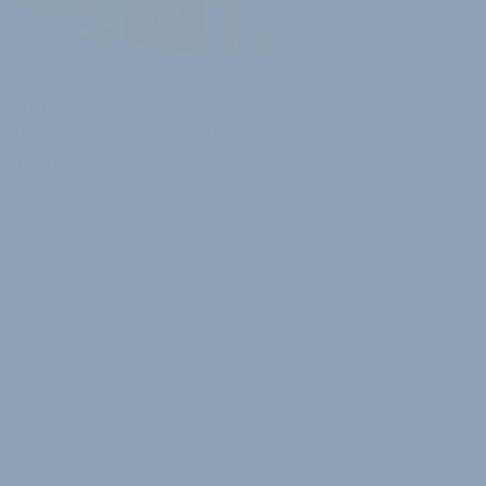
ONSTART IN MÜNCHEN
zeitmesse f.re.e:
gebauter Fahrradbereich
mt an
der am Sonntag zu Ende gegangenen
ner Freizeitmesse f.re.e belegte
Thema Fahrrad erstmals eine ganze
. Aussteller und Besu…
1
bruar 2014