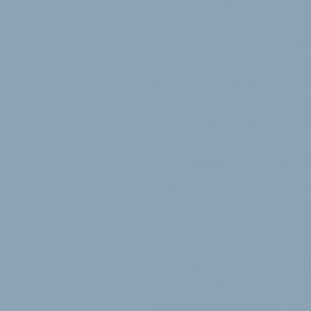
die f.re.e profitieren. Im Verg
der Aussteller auf der f.re.e
um fast 20 Prozent zu. Vor al
Camping tragen einen großen 
jeweils drei der insgesamt ach
sind über 600 Unternehmen ve
(B3 bis B5) präsentieren mehr 
Fahrradparcours für K
Neben Reiseangeboten und Equi
f.re.e Besucherinnen und Besu
Messebesuch aktiv zu gestalten
für Schnuppertauchen, SUP un
Mountainbike-Parcours erhalt
12 Jahren steht ein eigner Fa
kleinen Besucher können ihre