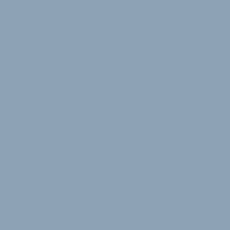
ner Messegelände. Die Ausstellerzahlen
bereich gibt es eine Neuerung.
 Ländern zeigen Neuheiten und Trends aus den
 & Camping, Fahrrad, Wassersport sowie
elegt in diesem Jahr acht Hallen.
evölkerung ist offenbar ungebrochen. Im
ognosen zum Reisemarkt in Deutschland
lle Reiseanalyse der Forschungsgemeinschaft
b, werden die Deutschen im Jahr 2024 etwa 69
 und hierfür rund 78 Milliarden Euro
Destinationen zählen Spanien, Italien, die
und Griechenland. Unangefochten auf Platz 1
eigenen Land.
teresse an Reisen und Tourismus kann auch