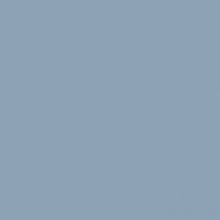
Eine weitere Neuerung stellt d
Dort gibt es Tipps für mehr 
vor Ort direkt auszuprobieren
13. Februar 2024
von
Jürgen Wetzstein
VERKNÜPFTE FIRMEN ABONNIEREN
Messe München GmbH / ISPO
News
Komme
Die Ko
für unsere