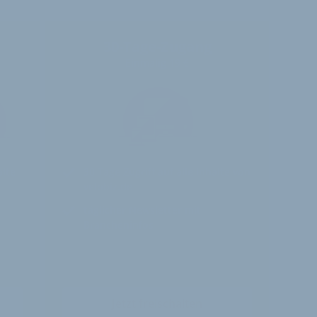
30-Tage-Zugang
Einmalig 19 €
alte
30 Tage
Zugriff auf alle Inhalte von
velobiz.de
täglicher Newsletter mit
Brancheninfos
Jetzt freischalten