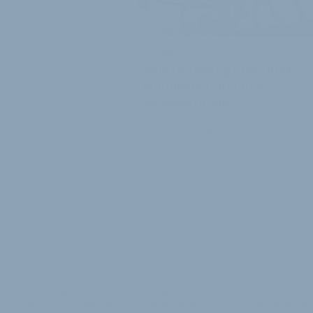
IM JUBILÄUMSJAHR
Velokonzept präsentiert
etablierte und neue
Messeformate
Velokonzept feiert im Jahr 2025 25-
jähriges Bestehen. Im Jubiläumsjahr
präsentiert die Berliner Fahrradage
etablierte Messeformate und n…
28. Januar 2025
Diese Webseite verwendet Cookies, um Ihnen eine komfortable Nutz
der Nutzung der Seiten von velobiz.de erklären Sie sich damit einver