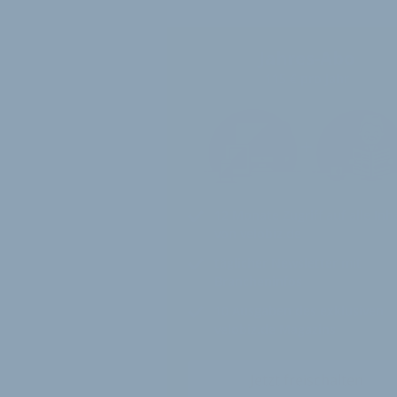
Jahres-Abo
115 € pro Jahr
12 Monate
Zugriff auf alle Inh
von velobiz.de
täglicher Newsletter mit
Brancheninfos
10
Ausgaben des exklusiven
velobiz.de Magazins
Jetzt freischalten