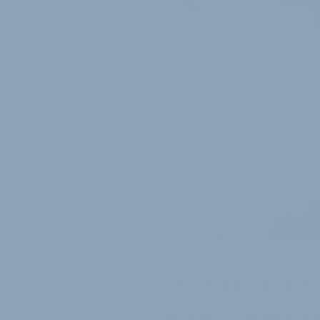
REISE- UND FREIZEITMESSE IN MÜNC
f.re.e 2024 mit eine
Von 14. bis 18. Februar 2024 