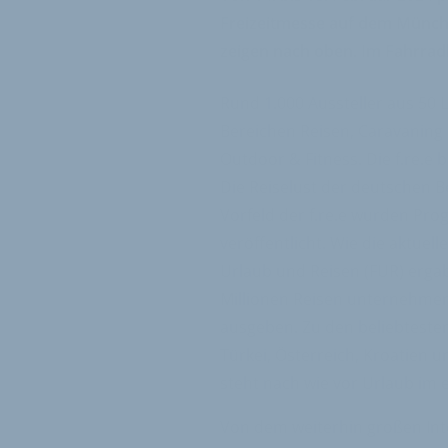
Freizeitmesse auf dem Münch
zeigen nach oben. Im Fahrrad
Rund 1.000 Aussteller aus 50
Bereichen Reisen, Caravaning
Outdoor & Fitness. Die f.re.e b
Die Reiselust der deutschen B
Vorfeld der f.re.e wurden Pr
veröffentlicht. Wie die aktue
Urlaub und Reisen (FUR) erga
Millionen Reisen unternehmen
ausgeben. Zu den beliebtesten 
Türkei, Österreich, Kroatien 
steht nach wie vor Urlaub im 
Von dem weiterhin großen In