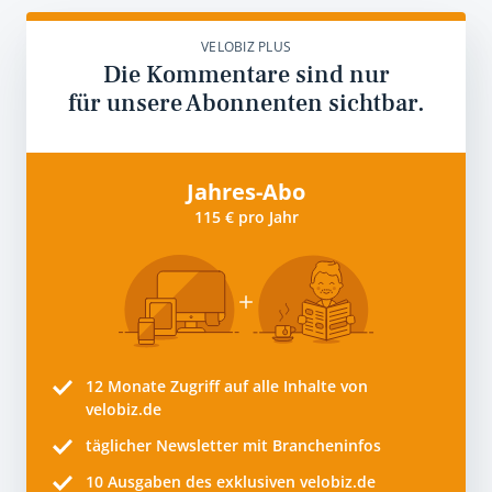
VELOBIZ PLUS
Die Kommentare sind nur
für unsere Abonnenten sichtbar.
Jahres-Abo
115 € pro Jahr
12 Monate
Zugriff auf alle Inhalte von
velobiz.de
täglicher Newsletter mit Brancheninfos
10
Ausgaben des exklusiven velobiz.de