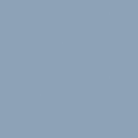
ZERSTÖRUNG NACH VULKANAUSBRUCH
Hilfsaktion für Bikestation La Palma
gestartet
Die Bikestation La Palma und ihre Betreiber Chris
und Ottes zählen zu den Pionieren in Sachen
Fahrradtourismus auf La Palma. Jetzt haben die
Vulkanausbrüche der letzten Wochen ihr
Lebenswerk zerstört. Der langjährige
Geschäftspartner Alps Biketours aus München hat
deswegen eine Hilfsaktion auf der Plattform
„Gofundme“ ins Leben gerufen.
Kerstin und Tom Bierl von Alps Biketours stehen
hinter der Hilfsaktion für Chris und Ottes von der
Bikestation La Palma. Sie berichten: „Alle Gebete und
das Daumendrücken haben nichts genutzt. Die