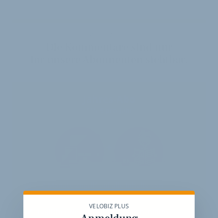
VELOBIZ PLUS
Die Kommentare sind nur
für unsere Abonnenten sichtbar.
Jahres-Abo
115 € pro Jahr
12 Monate
Zugriff auf alle Inhalte von
velobiz.de
VELOBIZ PLUS
täglicher Newsletter mit Brancheninfos