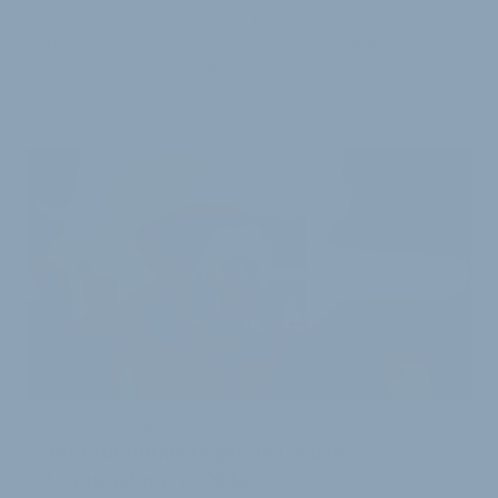
Traurige Nachricht aus der Triathlonbranche: Nis
Sienknecht ist vor wenigen Tagen völlig unerwartet im
Alter von nur 47 Jahren verstorben. S…
2. Dezember 2024
HILFSKAMPAGNE NACH UNFALL GESTARTET
Mountainbike-Legende Charlie
Cunningham in Nöten