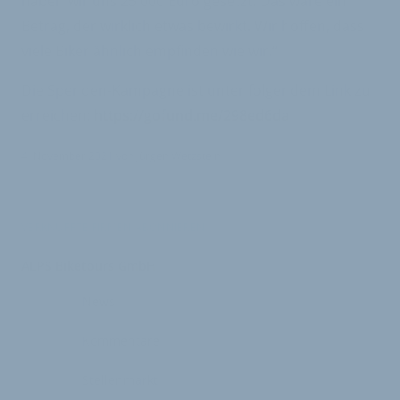
haben wir uns 25 000 Euro gesetzt. Das wäre ein
Betrag, der wirklich etwas bewirkt. Wir hoffen, dass
viele Biker ähnlich empfinden wie wir.“
Die Spenden-Kampagne ist unter folgendem Link zu
erreichen:
https://gofund.me/298ed6da
4. November 2021
von
Jürgen Wetzstein
VERKNÜPFTE FIRMEN ABONNIEREN
ALPS Biketours GmbH
News
Kommentare
Stellenmarkt