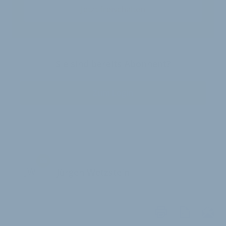
Jetzt freischalten
Sie sind bereits Abonnent?
Zum Login
JW
Jürgen Wetzstein