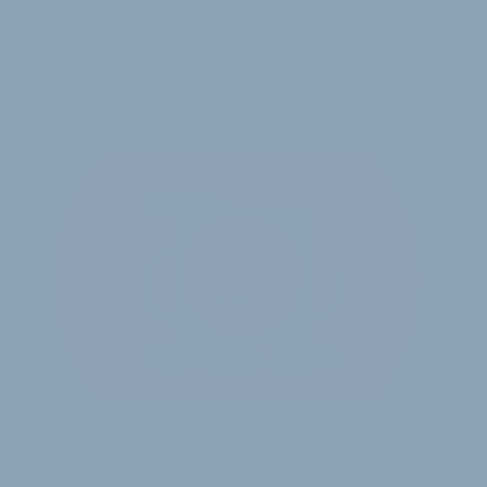
Der Kalifornier Charlie Cunningham gilt als einer der
Urväter des Mountainbikes. Dies hat ihm und seiner
Frau Jacquie Phelan auch einen Plat…
1
8. Oktober 2015
KREBSERKRANKUNG MACHT LEBENSTRAUM ZUNICHTE
Händler initiieren für Kieler Händlerin
eine Spendenaktion