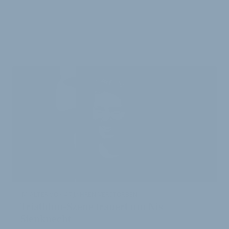
WEITERE
ARTIKEL
IM ALTER VON 47 JAHREN VERSTORBEN
Triathlon-Szene trauert um Nis
Sienknecht