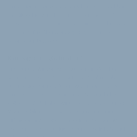
Bikestation in Porto Naos ist nicht mehr erreichbar,
das Bikegebiet zerschnitten und zerstört und für
Chris und Ottes natürlich das Schlimmste: Ihr Haus
und damit ihre Altersvorsorge liegt unter den
Lavamassen begraben.“
Kampagne auf „Gofundme“
Und weiter: „Wir von Alps Biketours in München
schätzen Chris und Ottes seit fast 30 Jahren als
zuverlässige Partner. Zudem wissen wir, dass viele
Bikefreunde den beiden in dieser Notlage helfen
wollen. Deshalb haben wir uns entschlossen, unter
Mountainbikern und Fahrradbegeisterten eine
Hilfsaktion anzustoßen. Dank einer Plattform wie
Gofundme ist das glücklicherweise möglich. Als Ziel