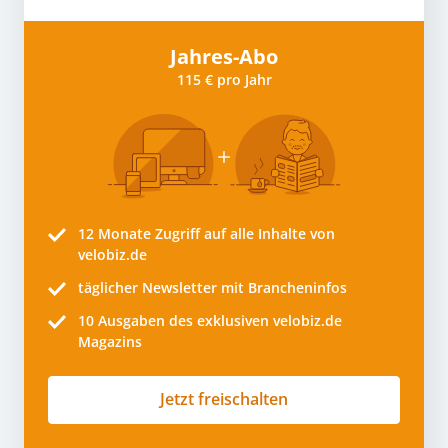
Jahres-Abo
115 € pro Jahr
12 Monate
Zugriff auf alle Inhalte von
velobiz.de
täglicher Newsletter mit Brancheninfos
10
Ausgaben des exklusiven velobiz.de
Magazins
Jetzt freischalten