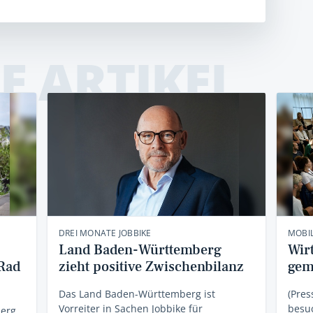
E ARTIKEL
DREI MONATE JOBBIKE
MOBI
Land Baden-Württemberg
Wirt
bRad
zieht positive Zwischenbilanz
gem
Das Land Baden-Württemberg ist
(Pres
Vorreiter in Sachen Jobbike für
besu
berg