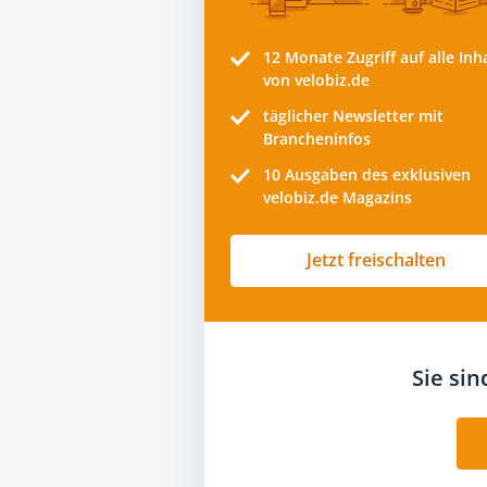
12 Monate
Zugriff auf alle Inh
von velobiz.de
täglicher Newsletter mit
Brancheninfos
10
Ausgaben des exklusiven
velobiz.de Magazins
Jetzt freischalten
Sie si