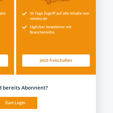
alte
30 Tage
Zugriff auf alle Inhalte von
velobiz.de
täglicher Newsletter mit
Brancheninfos
Jetzt freischalten
nd bereits Abonnent?
Zum Login