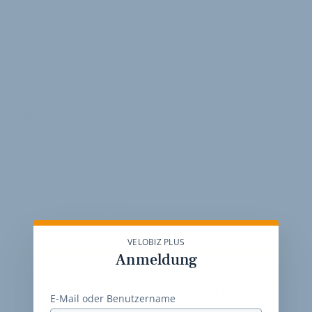
leider ein Flop.
31. Juli 2024
von
Pressemitteilung
VERKNÜPFTE FIRMEN ABONNIEREN
Allgemeiner Deutscher Fahrrad-Club e. V. - ADFC
News
Kommentare
Stellenmarkt
VELOBIZ PLUS
Anmeldung
VELOBIZ PLUS
Die Kommentare sind nur
E-Mail oder Benutzername
für unsere Abonnenten sichtbar.