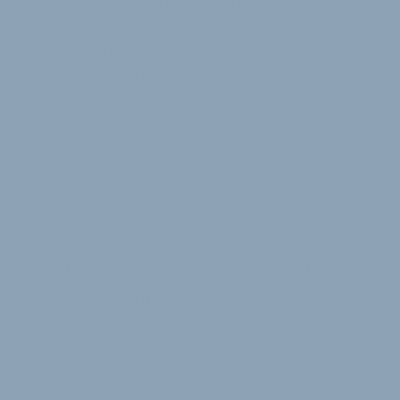
wie der Franken-Thüringen-Express seien Beispiele
dafür, dass die Radmitnahmekapazität bei
vorhandenem Willen erhöht werden kann. Auch bei
älteren Zügen sei eine Verbesserung möglich. Hier
nennt der Experte einen älteren Dieselzug zwischen
München und dem Allgäu, bei dem der Bereich
hinter dem Lokführer-Abteil zu einem Radabteil
umgebaut wurde. Der sonst geringe Platz für Räder
wurde dadurch deutlich erhöht. Auch könne man
erforderliche Fahrzeuge bei Bedarf mieten.
Wo ein (politischer) Wille, da auch ein Weg
Fazit: Trotz der aktuellen Verbesserungen liegt es
unverändert an der Staatsregierung, ob sie
genügend Finanzmittel für ausreichende Kapazitäten
bereitstellt. Ohne diese bleibt das 1-Euro-Radlticket