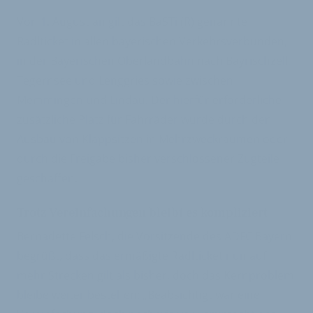
Von 1. August an gilt das BaSTi (R) genannte
Radlticket in allen bayerischen Verkehrsverbünden,
in der Bayerischen Oberlandbahn nach Bayrischzell,
Tegernsee und Lenggries sowie zwischen
Memmingen und Lindau. Der hierfür erforderliche
zusätzliche Platz für Fahrräder wurde durch den
Ausbau von Klappsitzen in Mehrzweckräumen oder
durch die Freigabe bisher verschlossener Zugteile
geschaffen.
Trotz Vereinfachungen bleibt es kompliziert
Bernadette Felsch, die Vorsitzende des ADFC Bayern
begrüßt, dass das ermäßigte Radlticket nun auf
mehr Strecken gilt als bisher, doch das Kernproblem
bleibe weiter bestehen: „Beabsichtigt war eine