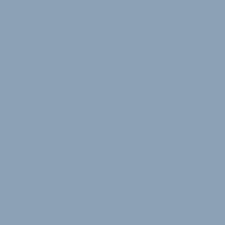
Vereinfachung, doch nach wie vor verursacht das
zusätzliche neue Ticket das Gegenteil. Das richtige
Fahrradticket zu kaufen ist noch komplizierter
geworden! Am einfachsten wäre eine kostenlose
Radmitnahme, wie z.B. in Baden-Württemberg, wo
auch ausreichend Platz geschaffen wurde.“
Mehr Platz fürs Rad in der Bahn dringend nötig
Frank Wessel, Beauftragter für Rad und Bahn beim
ADFC Bayern betont, wie wichtig es ist, deutlich mehr
Platz für Fahrräder in den Zügen zu schaffen. „Wenn
Bernreiter, wie vorige Woche verkündet, die
Fahrradmitnahme in Nahverkehrszügen attraktiver
machen will, ist mehr Platz für Räder viel wichtiger
als eine Preissenkung, die ohnehin an Wochenenden
nicht gilt.“ Gerade die neu in Betrieb gehenden Züge