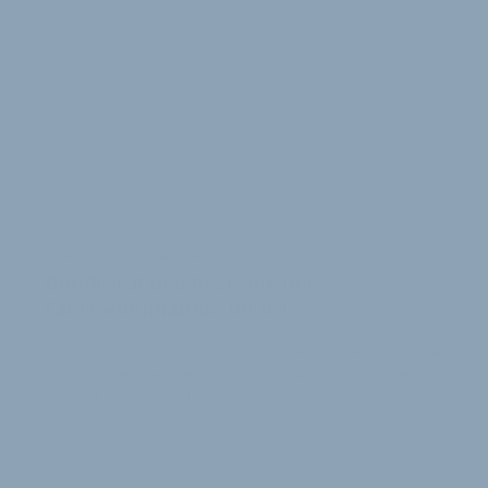
ADFC BEGRÜSST BESCHLUSS:
Bundesrat macht Druck bei
Fahrradmitnahme im ICE
Der Deutsche Bundesrat fordert die Fahrradmitnahme
in ICE-Zügen der Deutschen Bahn AG (DB AG). Die
Länderkammer hat in ihrer Sitzung am 28. …
1. Dezember 2008