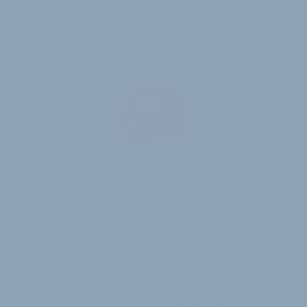
30-Tage-Zugang
Einmalig 19 €
30 Tage
Zugriff auf alle Inhalte von velobiz.de
täglicher Newsletter mit Brancheninfos
Jetzt freischalten
Sie sind bereits Abonnent?