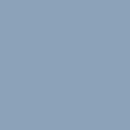
KEINE VERBESSERUNG IN SICHT
Fahrradmitnahme im ICE: Regierung
stoppt Pilotprojekt
Die Fahrradmitnahme im ICE ist nicht gestattet. Und
dies wird wohl auch in Zukunft so bleiben. Wie der
ADFC soeben mitteilt, zeige die Bunde…
1
4. November 2010