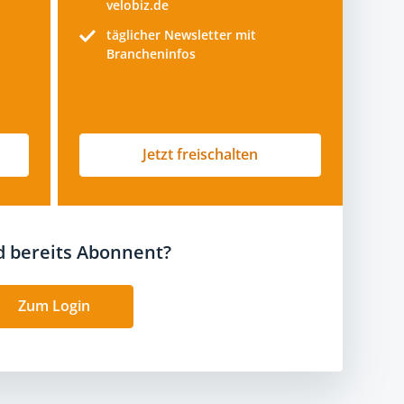
velobiz.de
täglicher Newsletter mit
Brancheninfos
Jetzt freischalten
nd bereits Abonnent?
Zum Login