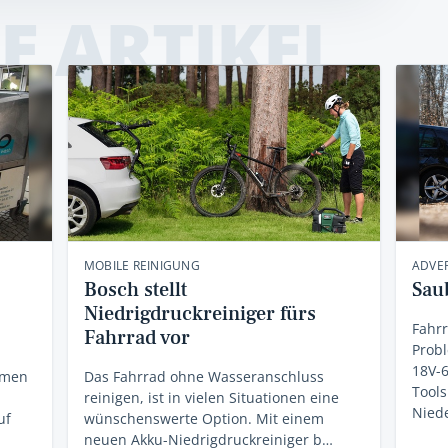
E ARTIKEL
MOBILE REINIGUNG
ADVER
Bosch stellt
Sau
Niedrigdruckreiniger fürs
Fahr
Fahrrad vor
Prob
18V-6
hmen
Das Fahrrad ohne Wasseranschluss
Tool
reinigen, ist in vielen Situationen eine
Nied
uf
wünschenswerte Option. Mit einem
neuen Akku-Niedrigdruckreiniger b…