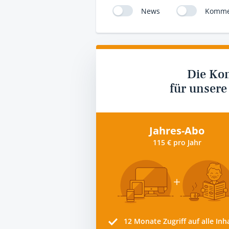
News
Komme
Die Ko
für unsere
Jahres-Abo
115 € pro Jahr
12 Monate
Zugriff auf alle Inh