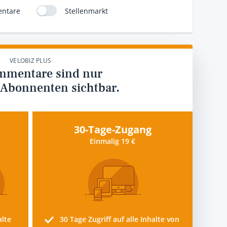
ntare
Stellenmarkt
VELOBIZ PLUS
mmentare sind nur
 Abonnenten sichtbar.
30-Tage-Zugang
Einmalig 19 €
alte
30 Tage
Zugriff auf alle Inhalte von