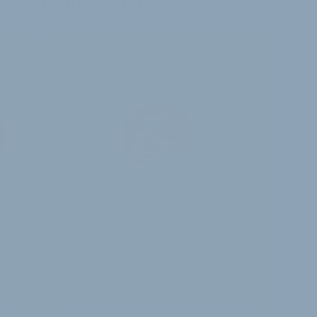
 Abonnenten sichtbar.
30-Tage-Zugang
Einmalig 19 €
alte
30 Tage
Zugriff auf alle Inhalte von
velobiz.de
täglicher Newsletter mit
Brancheninfos