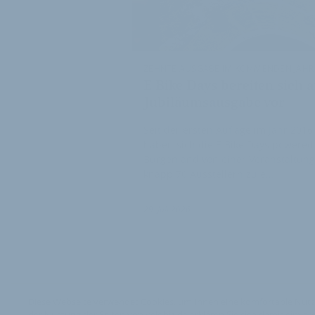
ZEHNTE AUSGABE IM KOMMENDEN JAHR
E Bike Days bereiten sich a
Jubiläumsausgabe vor
Seit der ersten Auflage im Jahr 2016
haben sich die E Bike Days powered
Burgenland von einer Veranstaltung
knapp 70 Ausstellern zu e…
29. Juli 2026
Diese Webseite verwendet Cookies, um Ihnen eine komfortable Nutz
der Nutzung der Seiten von velobiz.de erklären Sie sich damit einver