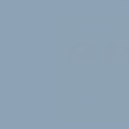
für unsere
Jahres-Abo
115 € pro Jahr
12 Monate
Zugriff auf alle Inh
von velobiz.de
täglicher Newsletter mit
Brancheninfos
10
Ausgaben des exklusiven
velobiz.de Magazins