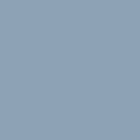
Lombardo Bikes erzielte im Ja
Der Firmensitz befindet sich in
betreibt das Unternehmen auc
13. März 2025
von
Jürgen Wetzstein
VERKNÜPFTE FIRMEN ABONNIEREN
Cicli Lombardo S.p.a.
News
Komme
Die Ko