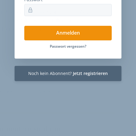
hr 2023 einen Umsatz von rund 34 Mio. EUR.
 Buseto Palizzolo auf Sizilien, seit 2007
h eine Produktionsstätte in Deutschland
Anmelden
Passwort vergessen?
Noch kein Abonnent?
Jetzt registrieren
ntare
Stellenmarkt
VELOBIZ PLUS
mmentare sind nur