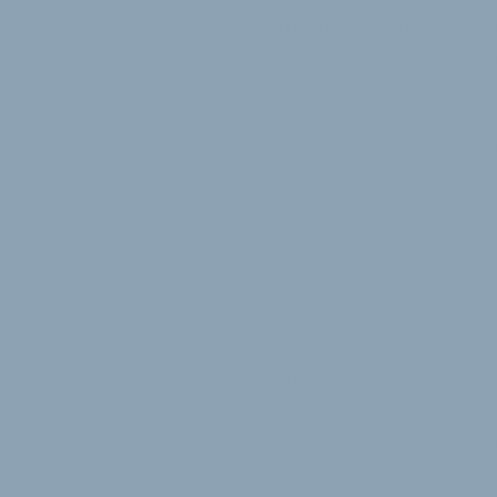
Übernahmemeldung aus Italie
eines italienischen Tradition
soll erweitert und die Markt
Lombardo Bikes übernimmt Cic
einer der ältesten italienisc
schwingt sich Lombardo Bike
Fahrradhersteller auf, der sic
Cicli Olympia wurde im Jahr 18
2023 einen Umsatz von über 17
Unternehmen unter der Führun
Venetien über und entwickelte
italienischen Radsport. Das U
(Padua). Der Standort soll a
erhalten und die lokale Produk