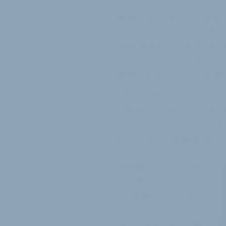
als CEO von Cicli Olympia auss
Olympia Cicli Teil der Lombard
die Wahl von Lombardo Bikes 
Kontinuität zu verleihen und 
werden das neue Management w
Olympia in einer neuen Entwic
Emilio Lombardo, CEO von Lom
Zusammenschluss mit Cicli Olym
und unsere Innovationsfähigke
Leidenschaft, Tradition und 
hinaus unterstreicht diese En
nationalen und europäischen 
Entwicklung zu fördern, die
fest verwurzelt ist.“ Die Prod
gestärkt werden. Ein besonde
Gravel, Racing und E-Bikes mi