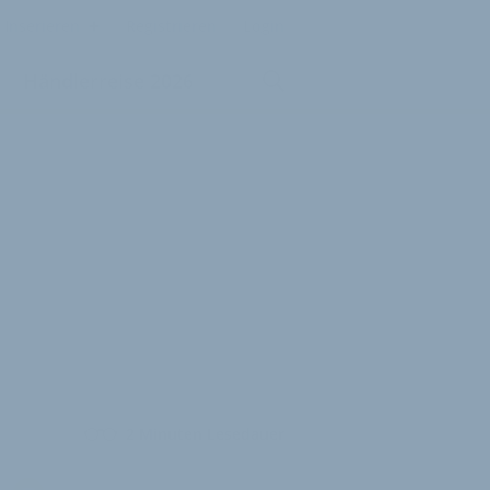
Inserieren
Registrieren
Login
Händlerreise 2026
2 Minuten Lesedauer