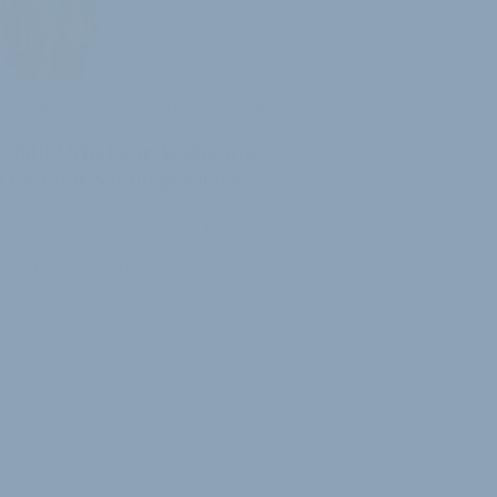
PIAREIF“ UND „OLYMPIAVERDÄCHTIG“ IN
WERBUNG:
 fällt Urteil zur Auslegung
 Olympia-Schutzgesetzes
Olympia-Schutzgesetz (OlympSchG)
 im Jahr 2004 verabschiedet mit
Ziel das olympische Emblem und
olympischen Bezeichnungen z…
rz 2019