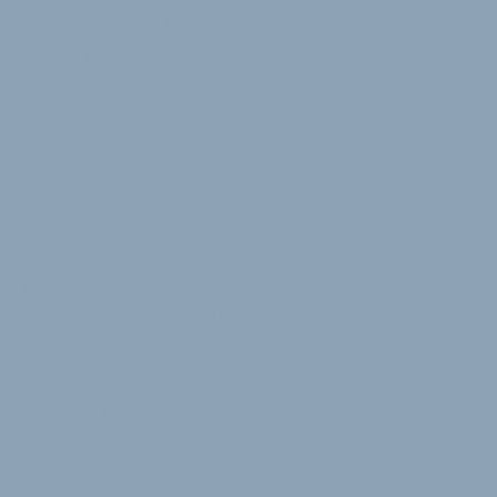
n: Lombardo Bikes hat soeben die Akquise
sherstellers bekannt geben. Die Produktpalette
präsenz vergrößert werden.
li Olympia (
https://www.olympiacicli.it/
),
hen Marken im Zweiradsektor, komplett. Damit
s nach eigenen Angaben zum wichtigsten
h zu 100 % in eigenem Besitz befindet.
93 in Mailand gegründet und erzielte im Jahr
 Millionen Euro. Im Jahr 1959 siedelte das
g der Familie Fontana in der Region
 sich zu einer ikonischen Marke für den
nternehmen hat seinen Sitz in Piove di Sacco
uch unter dem Dach von Lambardo Bikes
tion gesichert bleiben. Vittorio Fontana wird