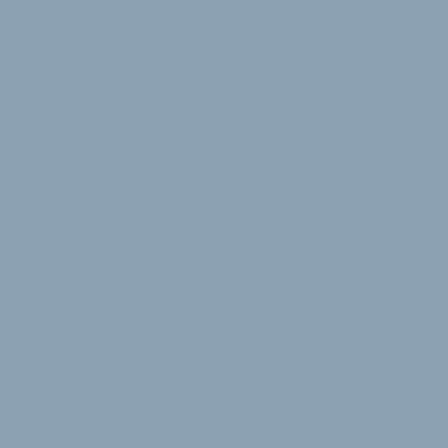
V+
NICHT AN DEN RINGEN VERBRENNEN:
„OLYM
DER 
uf
Vorsicht bei der Werbung mit
BGH
Olympia
des
Die Olympischen Spiele in Südkorea
Das 
 by
stehen unmittelbar vor der Tür. Die
wurde
 mit
ganze Welt wird auf die größte
dem 
Sportveranstaltung der Welt blicken un…
die 
21. Dezember 2017
13. Mä
ung zu ermöglichen. Mit
standen, dass wir