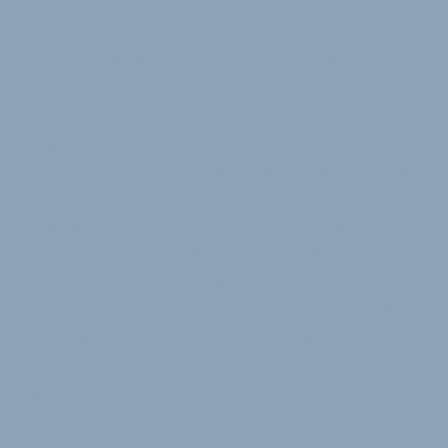
Gruppenleiter des Bereichs
Zweirad Marketing. Als Nachfolgerin begrüßt das
Ingolstädter Familienunternehmen mit Jennifer
Soldner einen Neuzugang in seinen Reihen. Die 26-
Jährige absolvierte nach einer erfolgreich
abgeschlossenen Ausbildung zur Industriekauffrau
das Abitur. Ein BWL-Studium mit Masterabschluss in
Marketing, Vertrieb und Medien folgten. Zukünftig
wird sie als zentrale Schnittstelle zwischen den
internen Fachbereichen und dem Handelskunden
fungieren und für eine Weiterentwicklung des F100-
Produktportfolios verantwortlich zeichnen.
Gleichzeitig soll sie das Vertriebsteam von Dr. Wack
unterstützen.
14. Februar 2020
von
Jürgen Wetzstein