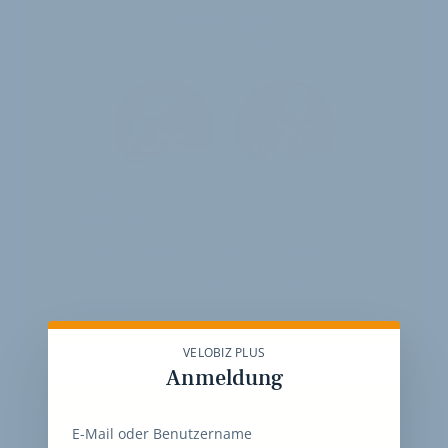
Jahres-Abo
115 € pro Jahr
12 Monate
Zugriff auf alle Inhalte von
velobiz.de
täglicher Newsletter mit Brancheninfos
10
Ausgaben des exklusiven velobiz.de
Magazins
VELOBIZ PLUS
Jetzt freischalten
Anmeldung
E-Mail oder Benutzername