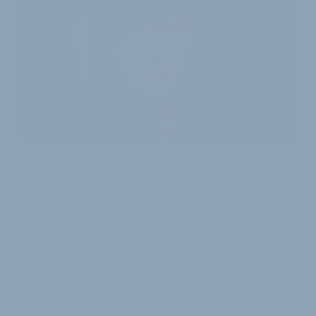
ZWEI NEUE MITARBEITER
Unternehmenswachstum: Cosmic Sports
erweitert das Team
Der Fürther Markenvertreiber Cosmic Sports hat sich
mit zwei neuen Mitarbeitern am
Unternehmensstandort Fürth verstärkt und will damit
seine…
19. November 2013