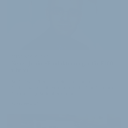
BEI DR. WACK CHEMIE
Neuer Junior-Produktmanager für F100
tritt an
Bei Dr. Wack Chemie hat ein neuer Junior
Produktmanager die Vermarktung der F100 Premium
Fahrradpflege-Serie übernommen.
16. Februar 2021