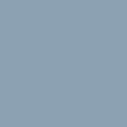
Zum Login
JW
Jürgen Wetzstein
WEITERE
ARTIKEL