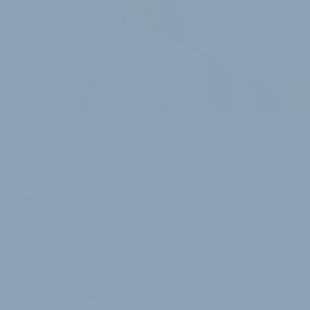
i
JUNIOR-PRODUKTMANAGERIN TRITT AN
Neue Aufgaben für Michael Waldmann
bei Dr.Wack
Personalwechsel bei Pflege- und
Reinigungsspezialist Dr. Wack, in der
Fahrradbranche bekannt als Anbieter der F100
Premium-Produktserie. Michael Waldmann, bislang
für die Vermarktung dieser Fahrradpflegeprodukte
zuständig, übernimmt neue Aufgaben als