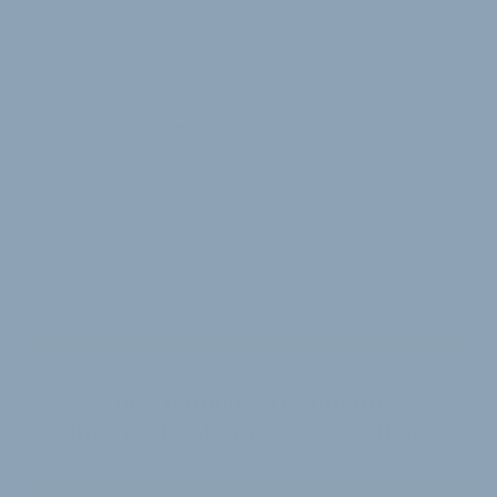
VERKNÜPFTE FIRMEN ABONNIEREN
Dr. Wack Holding GmbH & Co. KG
News
Kommentare
Stellenmarkt
VELOBIZ PLUS
Die Kommentare sind nur
für unsere Abonnenten sichtbar.