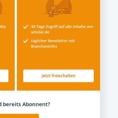
alte
30 Tage
Zugriff auf alle Inhalte von
velobiz.de
täglicher Newsletter mit
Brancheninfos
Jetzt freischalten
nd bereits Abonnent?