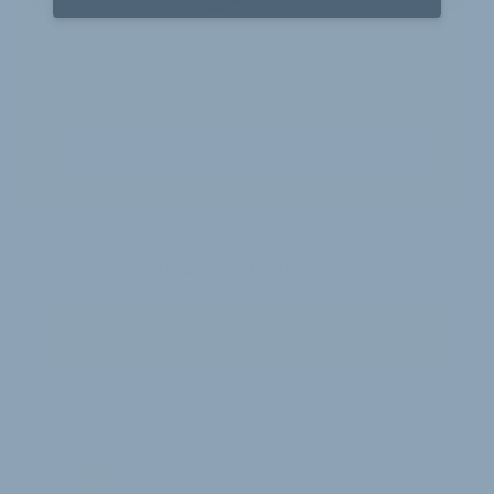
30 Tage
Zugriff auf alle Inhalte von velobiz.de
täglicher Newsletter mit Brancheninfos
Jetzt freischalten
Sie sind bereits Abonnent?
Zum Login