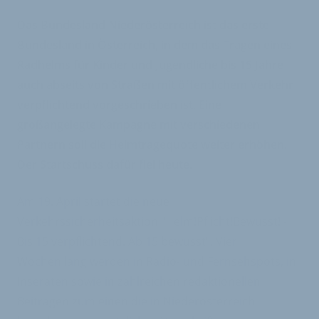
Das Bundesland Niederösterreich ist das erste
Bundesland in Österreich, in dem das Tragen eines
Radhelms für Kinder und Jugendliche bis 15 Jahre
auch abseits von Straßen mit öffentlichem Verkehr
verpflichtend vorgeschrieben ist. Eine
großangelegte Kampagne mit verschiedenen
Partnern soll die Helmtragequote weiter erhöhen.
Der Startschuss dafür fiel heute.
Am 19. April startet die neue
Verkehrssicherheitsaktion "Helm!Pflicht!Bewusst! -
Bis 15 verpflichtend. Ab 15 bewusst". Vier
Wochen lang werden in Radio- und Fernsehspots, in
Inseraten sowie in zahlreichen redaktionellen
Beiträgen zum einen die in Niederösterreich