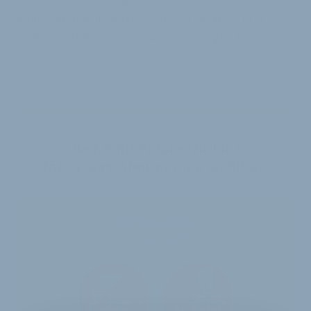
Informationen im Internet unter noe.orf.at und
mehrere TV-Beiträge in "Nö heute" geplant.
19. April 2010
von
Jürgen Wetzstein
VELOBIZ PLUS
Die Kommentare sind nur
für unsere Abonnenten sichtbar.
Jahres-Abo
115 € pro Jahr