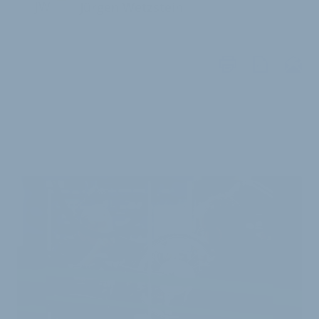
JW
Jürgen Wetzstein
WEITERE
ARTIKEL