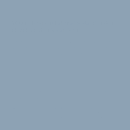
NIEDERÖSTERREICH AN DER SPITZE
VCÖ untersucht Fahrradbestand in den
einzelnen Bundesländern
Der Verkehrsclub Österreich (VCÖ) hat kürzlich die
aktuellen Zahlen zum Fahrradbestand in Österreich
veröffentlicht und dabei auch die regio…
10. März 2010
Diese Webseite verwendet Cookies, um Ihnen eine komfortable
Nutzung zu ermöglichen. Mit der Nutzung der Seiten von
velobiz.de erklären Sie sich damit einverstanden, dass wir Cookies
verwenden. Sie können die Verwendung von Cookies jederzeit über
die Einstellung Ihres Browsers deaktivieren. Bitte verwenden Sie die
Hilfefunktion Ihres Internetbrowsers, um zu erfahren, wie Sie diese
Einstellung ändern können.