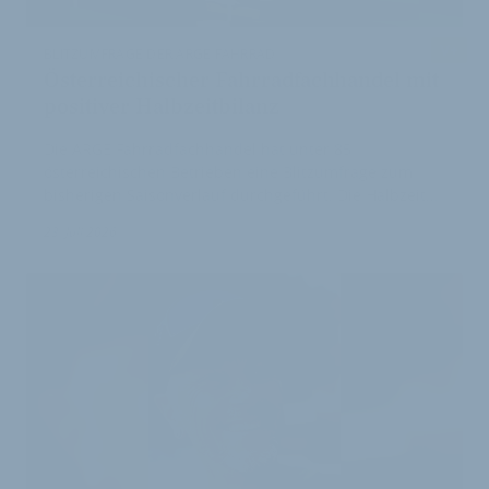
V+
BLITZUMFRAGE DER ARGE FAHRRAD
Österreichischer Fahrradfachhandel mit
positiver Halbzeitbilanz
Die ARGE Fahrradfachhandel hat unter 85
österreichischen Betrieben eine Blitzumfrage zum
bisherigen Saisonverlauf durchgeführt. Die Halbzeit…
23. Juli 2026