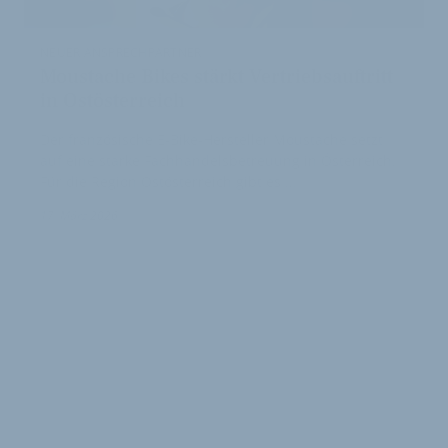
NEUER ANSPRECHPARTNER
Moustache Bikes stärkt Vertriebsauftritt
in Ostösterreich
Der französische E-Bike-Hersteller Moustache setzt
auf eine starke Fachhandelsbetreuung in Österreich.
Für die Region Ostösterreich gibt es …
17. März 2026