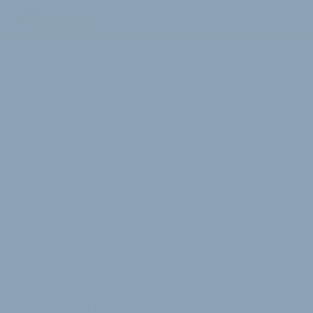
2 Minuten Lesedauer
ERSTES BUNDESLAND MIT HELMPFLICHT
Niederösterreich will Trage- Quote bei
Kindern erhöhen