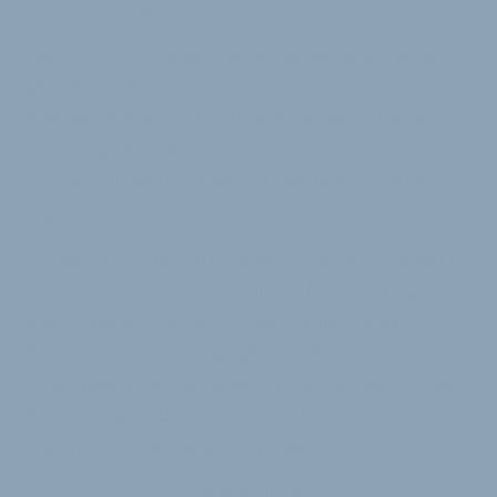
Kronenzeitung und die NÖN.
Die Gründe für die diesjährige Aktion liegen in den
aktuellen Zahlen des Kuratoriums für
Verkehrssicherheit für Niederösterreich: Nur 16%
der Gesamtbevölkerung in Niederösterreich und
36% der Kinder und Jugendlichen unter 15 Jahren
tragen einen Rad-Helm.
Auftakt für "Helm!Pflicht!Bewusst!" ist am Montag, 19.
April, mit einem redaktionellen Schwerpunkttag auf
Radio Niederösterreich. Zu Wort kommen die
Radfahrerinnen und Radfahrer selbst, sowie
Exekutivbeamte und Verkehrspsychologen. In einem
Radio NÖ-Spezial von 14 bis 15 Uhr wird mit den
Hörerinnen und Hörern diskutiert.
Bis Mitte Mai sind täglich Radio-Beiträge,