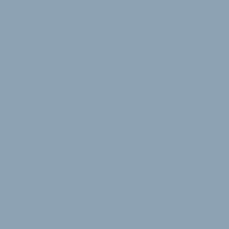
bestehenden gesetzlichen Vorschriften, zum
anderen die Vorbildwirkung der Erwachsenen und
die Schutzwirkung von Radhelmen für alle
Altersgruppen thematisiert.
ORF-Niederösterreich-Landesdirektor Norbert
Gollinger: "Wir wollen mit dieser Kampagne das
Bewusstsein schärfen und zu mehr Sicherheit auf
den Straßen und im Gelände beitragen. Wir können
so hoffentlich auch mithelfen, Unfälle mit schweren
Verletzungen und damit verbunden oft großes Leid
zu verhindern".
Partner der Aktion "Helm!Pflicht!Bewusst!" des ORF
Niederösterreich sind das Land Niederösterreich,
das Kuratorium für Verkehrssicherheit, das Landes-
Polizeikommando NÖ, die NÖ Versicherung, die