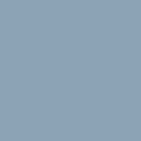
 diese Geschäftsfeld agiert künftig auch die
uktionspartnerschaft mit einem Anbieter aus
n haben den Lieferverkehr stark ansteigen
le verwenden die meisten Logistiker
Tonnen Gewicht. Diese erschweren in
n Durchkommen. Zudem haben eine Reihe von
s und Amsterdam die Zufahrt in die Zentren
as Interesse an XL-Lastenvelos für
uf drei oder gar vier Rädern rollen.
Segment ist VOK Bikes (https.//vokbikes.com):
lisiert sich auf Cargo Quads. Außer einem
cht können diese mit ABS und einem auf alle
n Hybrid-Antrieb ausgerüsteten Fahrzeuge