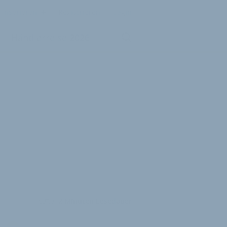
Inserieren
Registrieren
Login
Händlerreise 2026
2 Minuten Lesedauer