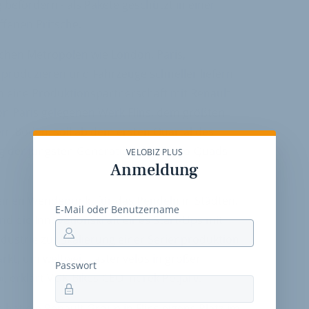
g befördern - als Pakete geschützt in einer
ffenen Pritsche.
chen Metropolen wie London, Paris,
roduzieren und Fahrzeuge schneller liefern
n eine Produktionspartnerschaft mit Renault
on Paris gelegenen Werk Flins, dem größten
em Boden, soll ab dem ersten Quartal des
ng der jüngsten Generation der Cargo-Quads
VELOBIZ PLUS
Anmeldung
einen Wendepunkt für das Pendeln in Städten.
E-Mail oder Benutzername
nd die Innovationskraft eines Start-Ups mit
ndustrie zur Skalierung einer Serienproduktion
arkt, um weltweit Lastenvelos in großen
Passwort
, erklärt VOK Bikes-CEO Indrek Petjärv.
hat die Renault Group in Flins eigens Platz im