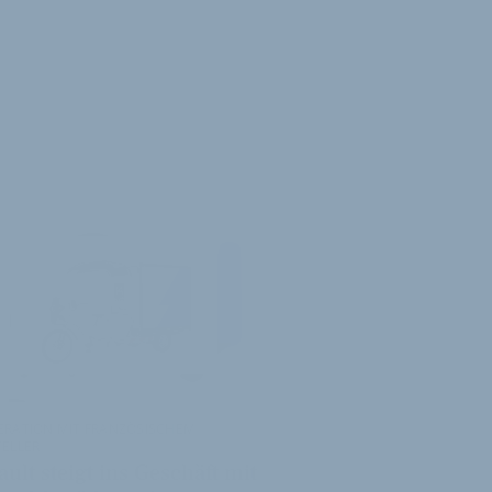
ERATION MIT FRANZÖSISCHEM
TELLER
ult steigt ins Geschäft mit