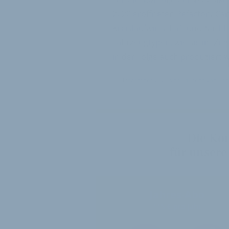
2020 eröffneten Refactory Cam
Kreislaufwirtschaft und Nachha
Fahrzeugtypen, wie sie im Zu
in der Folge auch produziert 
10. Dezember 2025
von
Laurens van Roo
Die Ko
für unsere
Jahres-Abo
115 € pro Jahr