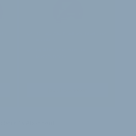
alte
30 Tage
Zugriff auf alle Inhalte von
velobiz.de
täglicher Newsletter mit
Brancheninfos
Jetzt freischalten
nd bereits Abonnent?