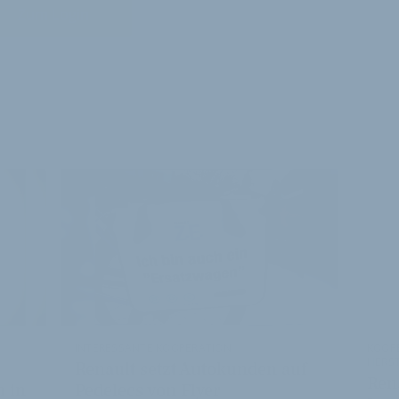
Zum Login
E ARTIKEL
INTERESSANTE KOOPERATION
KOOP
HERS
Renault setzt Autokunden auf
Rena
h in
Pedelecs von Flyer