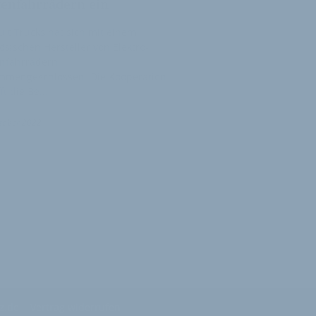
tenfahrrädern ein
lt Trucks hat sich mit einem
ösischen Hersteller von Elektro-
enfahrrädern
mmengeschlossen. Die Kooperation
fft die Be…
tober 2022
z.de
Vertrag widerrufen