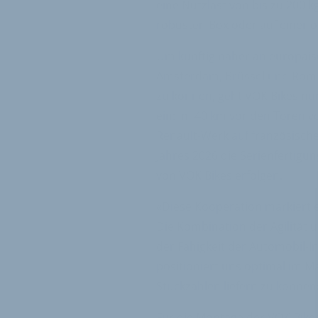
eine Nutzlast von bis zu 200 k
robusten Box oder auf einer o
Um künftig näher an europäis
Amsterdam, Brüssel und Rom p
zu können, geht VOK Bikes nu
ein: Im 40 km vor den Toren v
Renault-Werk auf französisch
Jahres 2026 die Serienfertigu
von VOK Bikes erfolgen.
«Diese Kooperation markiert 
Die Kombination der Agilität u
der Fähigkeit der Automobil-I
positioniert uns optimal im M
Stückzahlen liefern zu können»
Für die Montage der VOK Bikes 