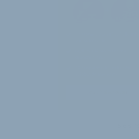
12 Monate
Zugriff auf alle Inh
von velobiz.de
täglicher Newsletter mit
Brancheninfos
10
Ausgaben des exklusiven
velobiz.de Magazins
Jetzt freischalten
Sie si