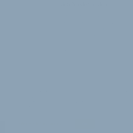
den Niederlanden
Die Messelandschaft in der
Fahrradbranche ist in Bewegung
geraten. Während man in Frankfurt
jüngst eine Neuausrichtung der Eur
für das …
3. März 2026
Diese Webseite verwendet Cookies, um Ihnen eine komfortable Nutz
der Nutzung der Seiten von velobiz.de erklären Sie sich damit einver
Cookies verwenden. Sie können die Verwendung von Cookies jederzei
Ihres Browsers deaktivieren. Bitte verwenden Sie die Hilfefunktion I
um zu erfahren, wie Sie diese Einstellung ändern können.
Weitere Informationen
Ok
Impressum
Nutzungsb