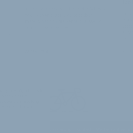
Las
Interessante Kooperation in der Schweiz:
Renau
Wie Flyer-Anbieter Biketec soeben
franz
mitteilt, hat sich die Renault Suisse SA
Last
zum Kauf von 250 Flyer-P…
zusa
obike
betri
2
22. März 2010
25. Ok
ung zu ermöglichen. Mit
standen, dass wir
t über die Einstellung
hres Internetbrowsers,
edingungen
Datenschutzerklärung
Kontakt
Werben auf velobi