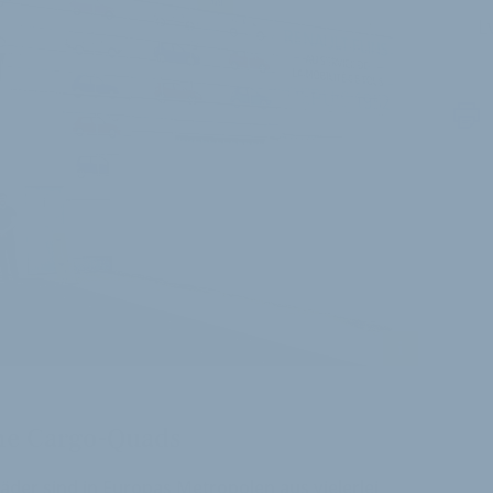
L
i
che Cargo-Quads
der sind in Europas Metropolen aus vielerlei