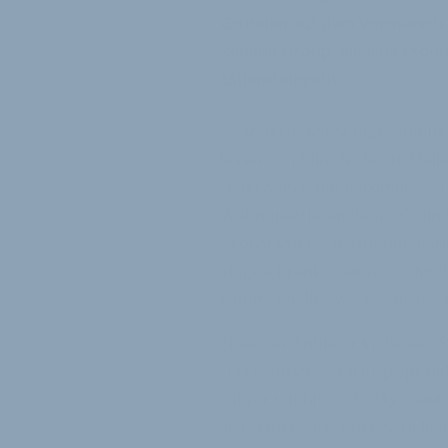
Gründen auf dem Vormarsch. In
Renault Group, die eine Prod
Estland eingeht.
Geänderte Konsumgewohnheite
lassen, und für die letzte Mei
Lieferwagen mit maximal 3.5 
Wohnquartieren dann oft ei
Großstädten wie London, Pari
eingeschränkt. Darum steigt d
kommerzielle Zwecke, die oft a
Einer der Anbieter in diesem 
Das estnische Start-Up spezia
Fahrer mit bis zu 100 kg Gewi
vier Räder wirkenden serielle