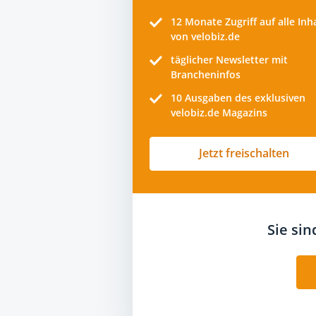
12 Monate
Zugriff auf alle Inh
von velobiz.de
täglicher Newsletter mit
Brancheninfos
10
Ausgaben des exklusiven
velobiz.de Magazins
Jetzt freischalten
Sie si