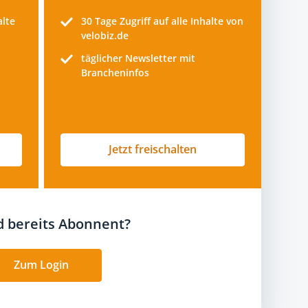
alte
30 Tage
Zugriff auf alle Inhalte von
velobiz.de
täglicher Newsletter mit
Brancheninfos
Jetzt freischalten
nd bereits Abonnent?
Zum Login