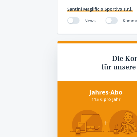
Santini Maglificio Sportivo s.r.l.
News
Komme
Die Ko
für unsere
Jahres-Abo
115 € pro Jahr