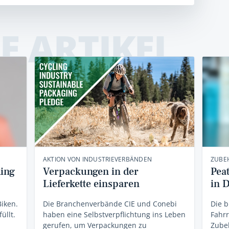
E ARTIKEL
AKTION VON INDUSTRIEVERBÄNDEN
ZUBE
ding
Verpackungen in der
Pea
Lieferkette einsparen
in 
Biken.
Die Branchenverbände CIE und Conebi
Die b
üllt.
haben eine Selbstverpflichtung ins Leben
Fahr
gerufen, um Verpackungen zu
Zubeh