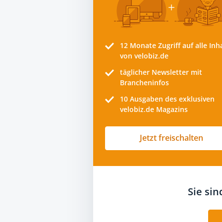
12 Monate
Zugriff auf alle Inh
von velobiz.de
täglicher Newsletter mit
Brancheninfos
10
Ausgaben des exklusiven
velobiz.de Magazins
Jetzt freischalten
Sie si