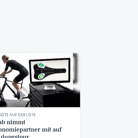
ÄDTE AUF DER LISTE
ab nimmt
onomiepartner mit auf
ulungstour