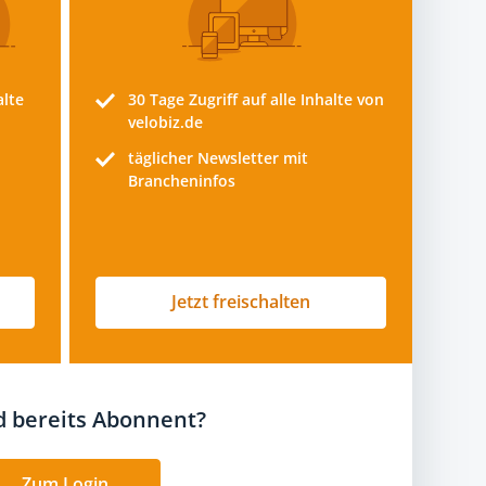
alte
30 Tage
Zugriff auf alle Inhalte von
velobiz.de
täglicher Newsletter mit
Brancheninfos
Jetzt freischalten
nd bereits Abonnent?
Zum Login