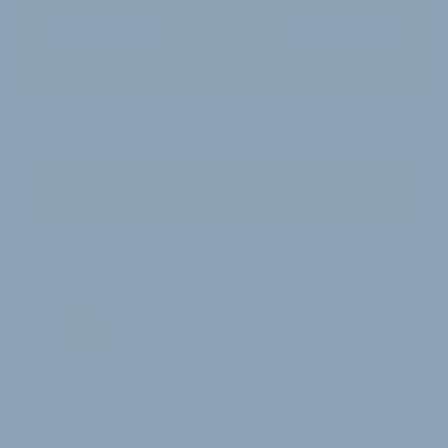
Jetzt freischalten
Sie sind bereits Abonnent?
Zum Login
JW
Jürgen Wetzstein