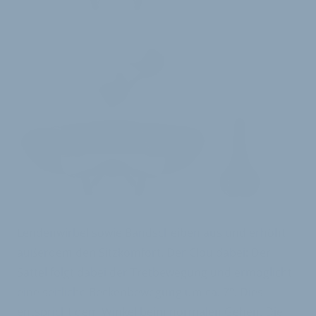
Lendenwirbel sowie Bandscheiben aus und erhöht
außerdem den Sitzkomfort. Der Clou dabei: Der
Sattel folgt dabei der Tretbewegung und ermöglicht
eine seitliche Beckenbewegung um ca. 7°. Dies
entspricht dem Winkel beim normalen Gehen. Die