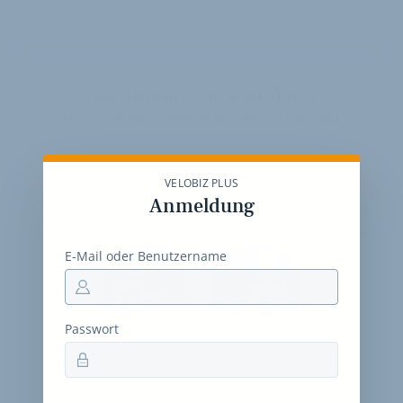
VELOBIZ PLUS
Die Kommentare sind nur
für unsere Abonnenten sichtbar.
VELOBIZ PLUS
Jahres-Abo
Anmeldung
115 € pro Jahr
E-Mail oder Benutzername
Passwort
12 Monate
Zugriff auf alle Inhalte von
velobiz.de
täglicher Newsletter mit Brancheninfos