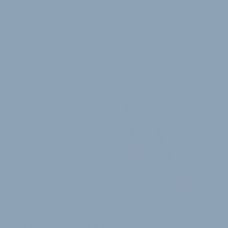
Eine Reihe von Neuigkeiten präsentiert Ergonomie-
Spezialist SQlab auf der Eurobike, darunter befindet
sich auch die eine oder andere Weltpre…
5. August 2010
SPENDE AN STIFTUNG
SQlab: Kauf von Sattelmodell hilft
Rückenmarkforschung