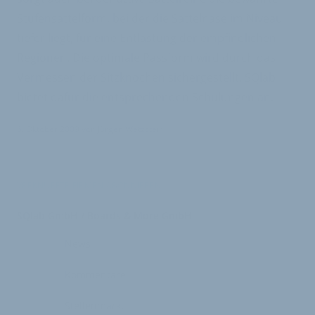
Stufensattelform, bei der die Sattelnase im Niveau
tiefer liegt, für eine Entlastung der empfindlichen
Regionen. Die optimale Passform wird durch das
Vermessen der Sitzknochen sichergestellt. SQlab
bietet dafür die entsprechenden Schulungen an.
6. Oktober 2009
von
Jürgen Wetzstein
VERKNÜPFTE FIRMEN ABONNIEREN
SQlab GmbH / Boards & More GmbH
News
Kommentare
Stellenmarkt