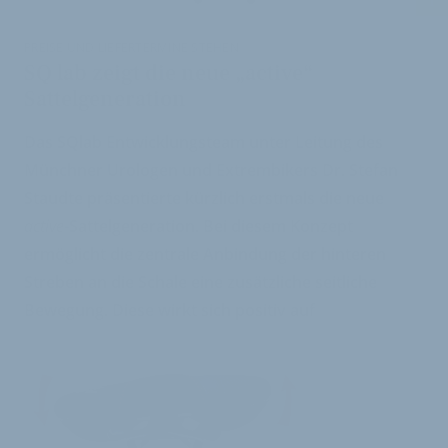
i
PREISE UND LIEFERTERMINE STEHEN
SQ lab zeigt die neue „active“
Sattelgeneration
Das SQlab Entwicklungsteam unter Leitung des
Münchner Urologen und Extrembikers Dr. Stefan
Staudte präsentierte kürzlich erstmals die neue
active
-Sattelgeneration. Bei diesem Konzept
ermöglicht die zentrale Anbindung der hinteren
Streben an die Schale eine zusätzliche seitliche
Bewegung. Diese wirkt sich positiv auf