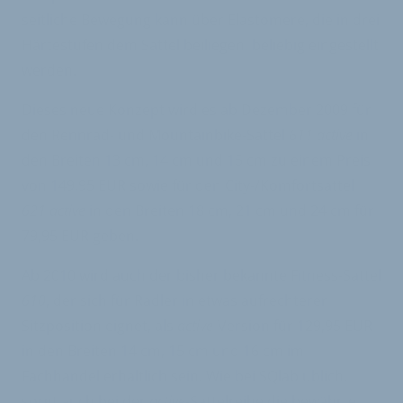
seitliche Bewegung kann über Elastomere, die in drei
Härtestufen dem Sattel beiliegen, beliebig eingestellt
werden.
Dieses neue Konzept wird es ab Dezember 2009 für
den Rennrad- und Mountainbike-Sattel
611 active
in
den Breiten 13 cm, 14 cm und 15 cm zu einem Preis
von 149,95 EUR sowie für den City-/Komfortsattel
621 active
in den Breiten 18 cm, 21 cm und 24 cm für
79,95 EUR geben.
Ab 2010 wird auch der bisher bekannte Fitness-Sattel
610
, der sich für Radler in etwas aufrechterer
Sitzposition eignet, als
active
-Version für 129,95 EUR
in den Breiten 14 cm, 15 cm und 16 cm im
Fachhandel erhältlich sein. Wie bei SQlab üblich,
sorgt auch bei der
active
-Sattelreihe die bewährte