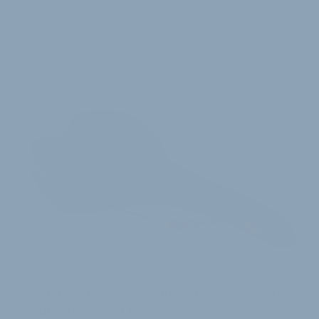
WEITERE
ARTIKEL
MEHR SITZKOMFORT 2010
SQlab optimiert für die neue Saison sein
Sattelmodell 611