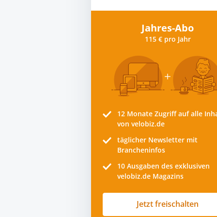
Jahres-Abo
115 € pro Jahr
12 Monate
Zugriff auf alle Inh
von velobiz.de
täglicher Newsletter mit
Brancheninfos
10
Ausgaben des exklusiven
velobiz.de Magazins
Jetzt freischalten