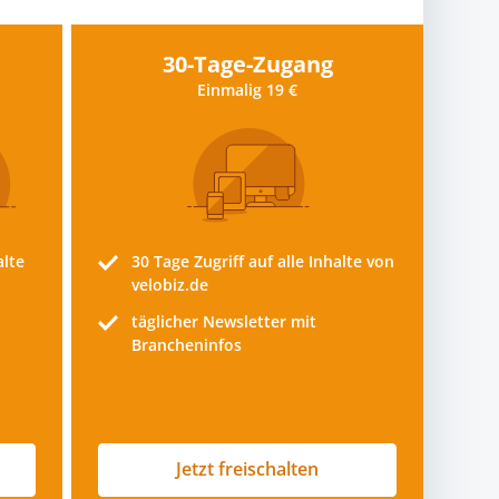
30-Tage-Zugang
Einmalig 19 €
alte
30 Tage
Zugriff auf alle Inhalte von
velobiz.de
täglicher Newsletter mit
Brancheninfos
Jetzt freischalten