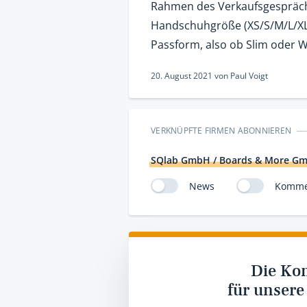
Rahmen des Verkaufsgesprächs
Handschuhgröße (XS/S/M/L/XL)
Passform, also ob Slim oder W
20. August 2021
von
Paul Voigt
VERKNÜPFTE FIRMEN ABONNIEREN
SQlab GmbH / Boards & More G
News
Komme
Die Ko
für unsere