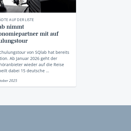
ÄDTE AUF DER LISTE
ab nimmt
onomiepartner mit auf
ulungstour
chulungstour von SQlab hat bereits
tion. Ab Januar 2026 geht der
öranbieter wieder auf die Reise
eilt dabei 15 deutsche …
tober 2025