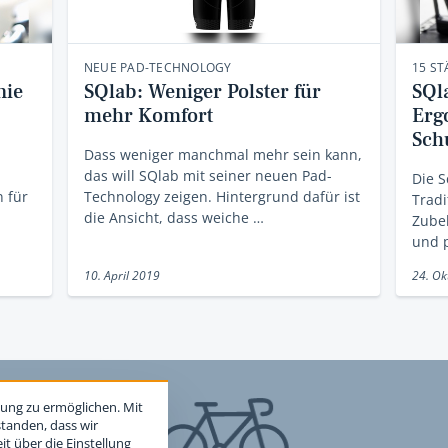
NEUE PAD-TECHNOLOGY
15 ST
nie
SQlab: Weniger Polster für
SQl
mehr Komfort
Erg
Sch
Dass weniger manchmal mehr sein kann,
das will SQlab mit seiner neuen Pad-
Die S
 für
Technology zeigen. Hintergrund dafür ist
Tradi
die Ansicht, dass weiche …
Zubeh
und p
10. April 2019
24. Ok
ung zu ermöglichen. Mit
standen, dass wir
t über die Einstellung