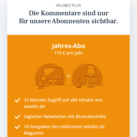
VELOBIZ PLUS
Die Kommentare sind nur
für unsere Abonnenten sichtbar.
Jahres-Abo
115 € pro Jahr
12 Monate
Zugriff auf alle Inhalte von
velobiz.de
täglicher Newsletter mit Brancheninfos
10
Ausgaben des exklusiven velobiz.de
Magazins