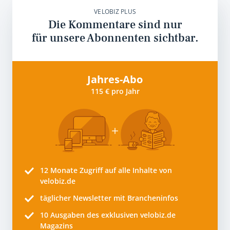
VELOBIZ PLUS
Die Kommentare sind nur
für unsere Abonnenten sichtbar.
Jahres-Abo
115 € pro Jahr
12 Monate
Zugriff auf alle Inhalte von
velobiz.de
täglicher Newsletter mit Brancheninfos
10
Ausgaben des exklusiven velobiz.de
Magazins