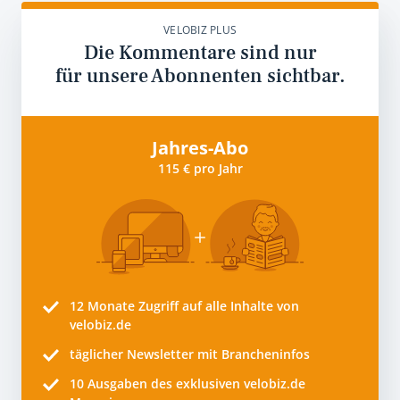
VELOBIZ PLUS
Die Kommentare sind nur
für unsere Abonnenten sichtbar.
Jahres-Abo
115 € pro Jahr
12 Monate
Zugriff auf alle Inhalte von
velobiz.de
täglicher Newsletter mit Brancheninfos
10
Ausgaben des exklusiven velobiz.de