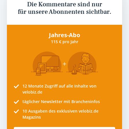
Die Kommentare sind nur
für unsere Abonnenten sichtbar.
Jahres-Abo
115 € pro Jahr
12 Monate
Zugriff auf alle Inhalte von
velobiz.de
täglicher Newsletter mit Brancheninfos
10
Ausgaben des exklusiven velobiz.de
Magazins