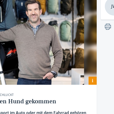
J
i
SCHLUCKT
f den Hund gekommen
port im Auto oder mit dem Fahrrad gehören