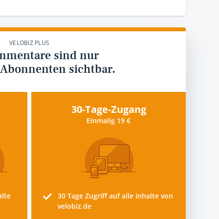
VELOBIZ PLUS
mmentare sind nur
 Abonnenten sichtbar.
30-Tage-Zugang
Einmalig 19 €
alte
30 Tage
Zugriff auf alle Inhalte von
velobiz.de