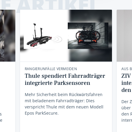
E ARTIKEL
RANGIERUNFÄLLE VERMEIDEN
AUS 
Thule spendiert Fahrradträger
ZIV
integrierte Parksensoren
int
den
Mehr Sicherheit beim Rückwärtsfahren
mit beladenem Fahrradträger: Dies
Der Z
verspricht Thule mit dem neuen Modell
über 
Epos ParkSecure.
s
den R
he
inter