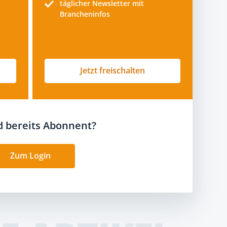
täglicher Newsletter mit
Brancheninfos
Jetzt freischalten
nd bereits Abonnent?
Zum Login