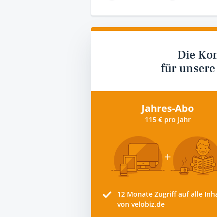
Die Ko
für unsere
Jahres-Abo
115 € pro Jahr
12 Monate
Zugriff auf alle Inh
von velobiz.de