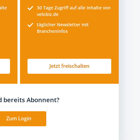
alte
30 Tage
Zugriff auf alle Inhalte von
velobiz.de
täglicher Newsletter mit
Brancheninfos
Jetzt freischalten
nd bereits Abonnent?
Zum Login