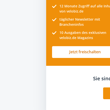
12 Monate
Zugriff auf alle Inh
von velobiz.de
täglicher Newsletter mit
Brancheninfos
10
Ausgaben des exklusiven
velobiz.de Magazins
Jetzt freischalten
Sie si