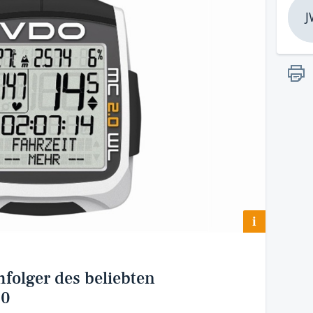
J
i
folger des beliebten
.0