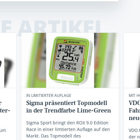
E ARTIKEL
IN LIMITIERTER AUFLAGE
MIT 
r
Sigma präsentiert Topmodell
VDO
ter-
in der Trendfarbe Lime-Green
Fah
neu
Sigma Sport bringt den ROX 9.0 Edition
Race in einer limtierten Auflage auf den
rum
VDO 
Markt. Das Topmodell des
der 