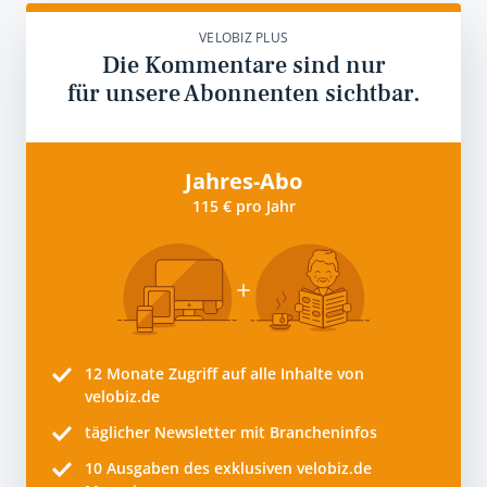
VELOBIZ PLUS
Die Kommentare sind nur
für unsere Abonnenten sichtbar.
Jahres-Abo
115 € pro Jahr
12 Monate
Zugriff auf alle Inhalte von
velobiz.de
täglicher Newsletter mit Brancheninfos
10
Ausgaben des exklusiven velobiz.de