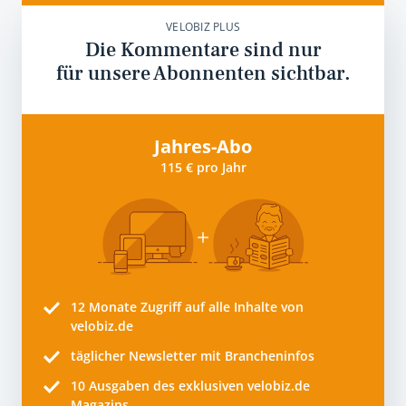
VELOBIZ PLUS
Die Kommentare sind nur
für unsere Abonnenten sichtbar.
Jahres-Abo
115 € pro Jahr
12 Monate
Zugriff auf alle Inhalte von
velobiz.de
täglicher Newsletter mit Brancheninfos
10
Ausgaben des exklusiven velobiz.de
Magazins