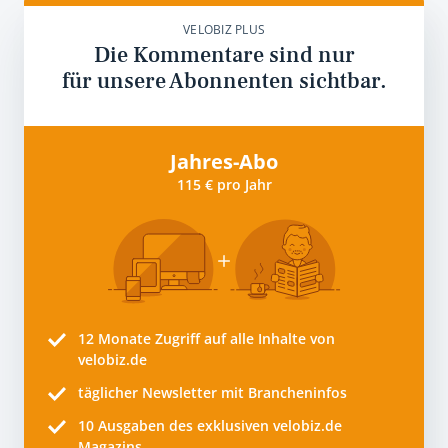
VELOBIZ PLUS
Die Kommentare sind nur
für unsere Abonnenten sichtbar.
Jahres-Abo
115 € pro Jahr
12 Monate
Zugriff auf alle Inhalte von
velobiz.de
täglicher Newsletter mit Brancheninfos
10
Ausgaben des exklusiven velobiz.de
Magazins