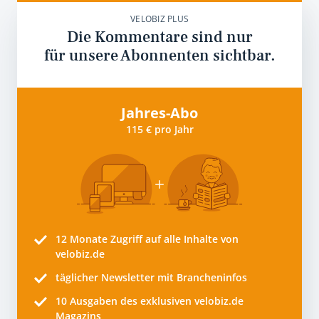
VELOBIZ PLUS
Die Kommentare sind nur
für unsere Abonnenten sichtbar.
Jahres-Abo
115 € pro Jahr
12 Monate
Zugriff auf alle Inhalte von
velobiz.de
täglicher Newsletter mit Brancheninfos
10
Ausgaben des exklusiven velobiz.de
Magazins