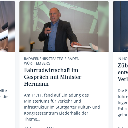
RADVERKEHRSSTRATEGIE BADEN-
IN H
WÜRTTEMBERG:
Züb
Fahrradwirtschaft im
ent
Gespräch mit Minister
Verl
Hermann
llte
Die E
Am 11.11. fand auf Einladung des
e die
führ
Ministeriums für Verkehr und
Inge
Infrastruktur im Stuttgarter Kultur- und
Fahr
Kongresszentrum Liederhalle der
geta
Theme…