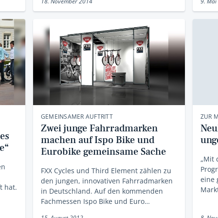
18. November 2014
9. Mai
GEMEINSAMER AUFTRITT
ZUR 
Zwei junge Fahrradmarken
Neul
les
machen auf Ispo Bike und
ung
e“
Eurobike gemeinsame Sache
„Mit
en
Prog
FXX Cycles und Third Element zählen zu
eine 
den jungen, innovativen Fahrradmarken
t hat.
Mark
in Deutschland. Auf den kommenden
Fachmessen Ispo Bike und Euro…
15. August 2012
8. No