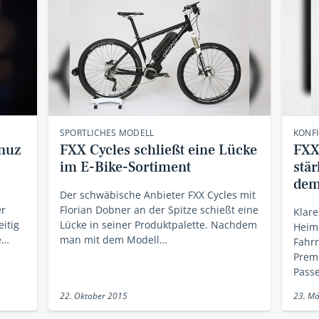
SPORTLICHES MODELL
KONF
inuz
FXX Cycles schließt eine Lücke
FXX
im E-Bike-Sortiment
stä
dem
Der schwäbische Anbieter FXX Cycles mit
er
Florian Dobner an der Spitze schießt eine
Klare
itig
Lücke in seiner Produktpalette. Nachdem
Heima
e…
man mit dem Modell…
Fahrr
Prem
Pass
22. Oktober 2015
23. Mä