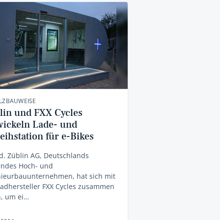
OLZBAUWEISE
lin und FXX Cycles
wickeln Lade- und
eihstation für e-Bikes
d. Züblin AG, Deutschlands
endes Hoch- und
nieurbauunternehmen, hat sich mit
radhersteller FXX Cycles zusammen
n, um ei…