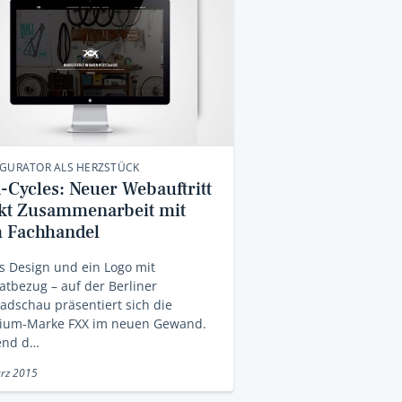
IGURATOR ALS HERZSTÜCK
-Cycles: Neuer Webauftritt
rkt Zusammenarbeit mit
 Fachhandel
s Design und ein Logo mit
tbezug – auf der Berliner
adschau präsentiert sich die
ium-Marke FXX im neuen Gewand.
end d…
rz 2015