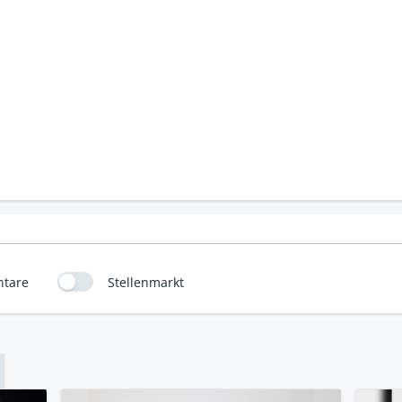
tare
Stellenmarkt
L