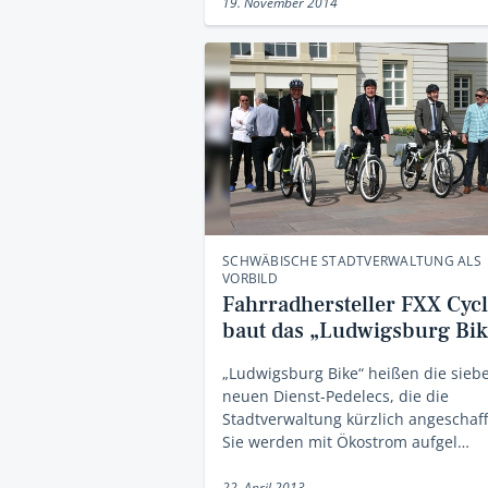
19. November 2014
SCHWÄBISCHE STADTVERWALTUNG ALS
VORBILD
Fahrradhersteller FXX Cyc
baut das „Ludwigsburg Bik
„Ludwigsburg Bike“ heißen die sieb
neuen Dienst-Pedelecs, die die
Stadtverwaltung kürzlich angeschaff
Sie werden mit Ökostrom aufgel…
22. April 2013