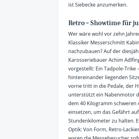
ist Siebecke anzumerken.
Retro – Showtime für j
Wer wäre wohl vor zehn Jahre
Klassiker Messerschmitt Kabine
nachzubauen? Auf der diesjäh
Karosseriebauer Achim Adlfi
vorgestellt: Ein Tadpole-Trike 
hintereinander liegenden Sitz
vorne tritt in die Pedale, der
unterstützt ein Nabenmotor de
dem 40 Kilogramm schweren A
einsetzen, um das Gefährt auf
Stundenkilometer zu halten. Ef
Optik: Von Form, Retro-Lacki
waren die Messebesucher so