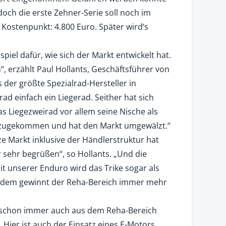
doch die erste Zehner-Serie soll noch im
Kostenpunkt: 4.800 Euro. Später wird’s
spiel dafür, wie sich der Markt entwickelt hat.
n“, erzählt Paul Hollants, Geschäftsführer von
 der größte Spezialrad-Hersteller in
ad einfach ein Liegerad. Seither hat sich
as Liegezweirad vor allem seine Nische als
hinzugekommen und hat den Markt umgewälzt.“
ze Markt inklusive der Händlerstruktur hat
ir sehr begrüßen“, so Hollants. „Und die
Mit unserer Enduro wird das Trike sogar als
rdem gewinnt der Reha-Bereich immer mehr
el schon immer auch aus dem Reha-Bereich
 Hier ist auch der Einsatz eines E-Motors