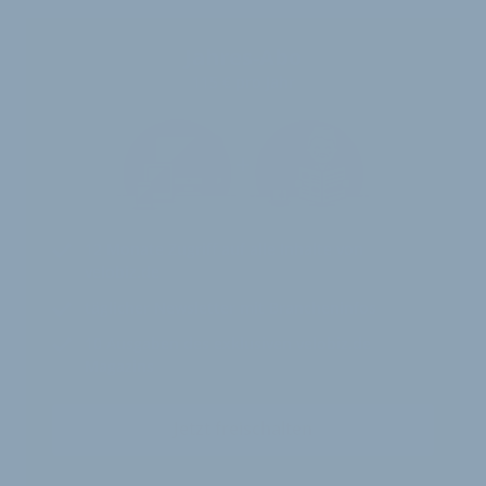
Jahres-Abo
115 € pro Jahr
12 Monate
Zugriff auf alle Inhalte von
velobiz.de
täglicher Newsletter mit Brancheninfos
10
Ausgaben des exklusiven velobiz.de
Magazins
Jetzt freischalten