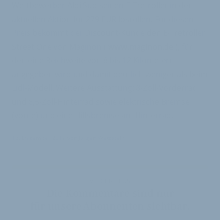
Wettbewerber Aldi Süd seinen E-Tretroller in der
aktuellen Aktion für 279 EUR losrollen. Für diesen
Preis bekommt der Discount-Kunde den E-Tretroller
Street One von Maginon (
www.maginon.de
), für
den eine Reichweite von 8 bis 12 Kilometern
angegeben wird und damit deutlich weniger als beim
Lidl-Modell. Weitere Ausstattung: 8-Zoll-Vorderrad
und 6,5-Zoll-Hinterrad sowie elektrische Bremse
(vorne) und eine Hilfsbremse am Hinterrad.
16. Dezember 2019
von
Jürgen Wetzstein
VELOBIZ PLUS
Die Kommentare sind nur
für unsere Abonnenten sichtbar.