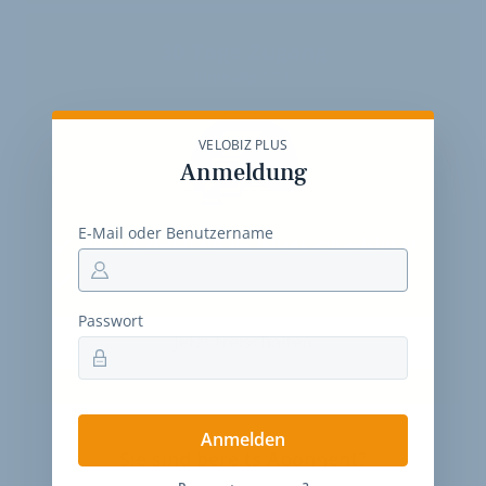
30-Tage-Zugang
Einmalig 19 €
VELOBIZ PLUS
Anmeldung
E-Mail oder Benutzername
30 Tage
Zugriff auf alle Inhalte von velobiz.de
täglicher Newsletter mit Brancheninfos
Passwort
Jetzt freischalten
Anmelden
Sie sind bereits Abonnent?