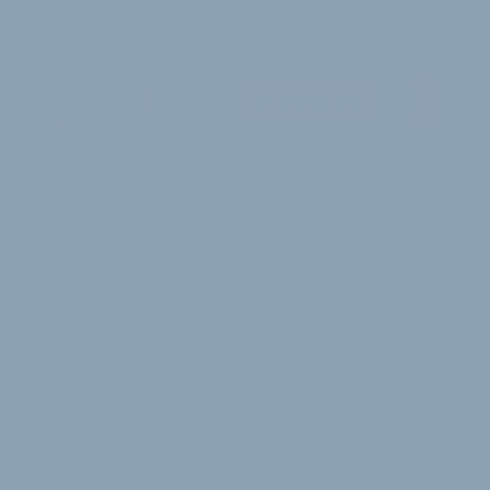
LIDL X PROFI-RADSPORT
Lebensmitteldiscounter übernimmt
WorldTour-Team mehrheitlich
Die Verträge wurden vor wenigen Tagen
unterzeichnet, die Ziele sind ambitioniert:
Lebensmitteldiscounter Lidl hat sich mehrheitlich am
UCI W…
28. Oktober 2025