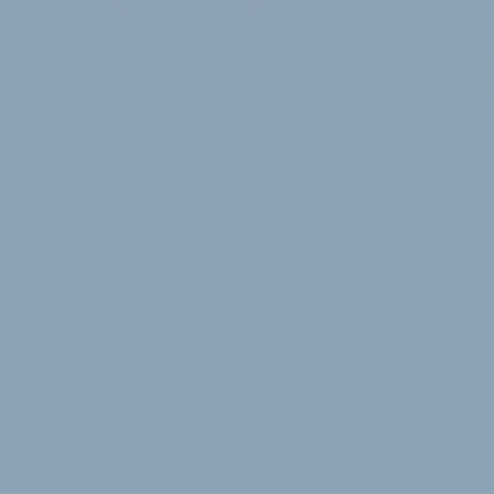
i
KURZ VOR WEIHNACHTEN:
Aldi-Süd rollt E-Scooter in Discount-
Filialen
Nachdem Discount-Wettbewerber Lidl bereits im
November einen E-Tretroller auf den Markt brachte,
zieht jetzt kurz vor Weihnachten Aldi-Süd nach – und
schafft es, den Verkaufspreis nochmals nach unten
zu drücken.
Während Lidl in seinem Aktions-Angbot einen
Verkaufspreis von 299 EUR für den E-Tretroller von
Doc Brown aufrief
(velobiz.de berichtete)
, lässt