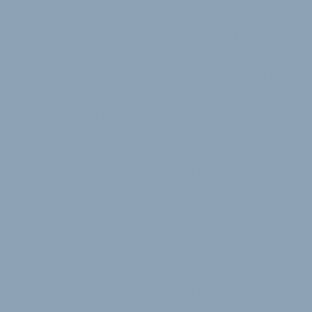
beschallt beim PL2 und der Version PL1 für nicht-
elektrische Fahrräder die Umgebung mit 105
Dezibel.
Die Batterie des Pentalock-Sensors des PL2 hält bei
leerem E-Bike-Akku trotzdem noch bis zu 90 Tage.
Das Entsperren können Nutzer und Nutzerinnen
optional mit dem Einschalten der Lichtanlage und
des Displays koppeln. Für das PL1 geht Pentalock
von einer Batterielaufzeit von mehr als zwei Jahren
aus. Bei beiden Versionen des Schlosses ist eine
Auto-Lock-Funktion integriert.
Die Firma hat eine Partnerschaft mit Watt Mobility
aufgebaut. Der niederländische Markt wird zuerst
mit Fahrrädern beliefert, die ein Pentalock integriert
haben. Auch für Dänemark gab es in diesem Jahr
eine Vorbestellungs-Kampagne. Nach der