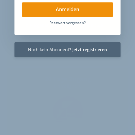
velobiz.de
Anmelden
täglicher Newsletter mit Brancheninfos
Passwort vergessen?
10
Ausgaben des exklusiven velobiz.de
Magazins
Jetzt freischalten
Noch kein Abonnent?
Jetzt registrieren
30-Tage-Zugang
Einmalig 19 €
30 Tage
Zugriff auf alle Inhalte von velobiz.de