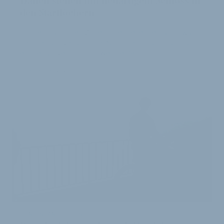
Dänen stehen mit neuartigem Schloss in
den Startlöchern
Für den dänischen Zubehörhersteller Pentalock war
der diesjährige Eurobike-Auftritt ein Startschuss für
ein neuartiges Schloss. Welche Beson…
7. September 2021
GEMEINSAME LÖSUNG: