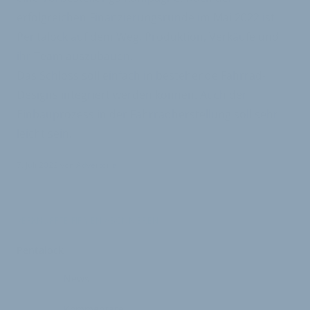
erfolgreichen Finanzierungsrunde im Mai 2022 ist
Pentalock auf dem Weg, Produktion, Verkäufe und
ihr Team auszubauen.
Das Schloss soll einfach in bestehende Fahrrad-
Designs integriert werden können. Auch der
Einbauprozess in der Fahrradherstellung soll sehr
leicht sein.
7. Juli 2022
von
Advertorial
VERKNÜPFTE FIRMEN ABONNIEREN
Pentalock
News
Kommentare