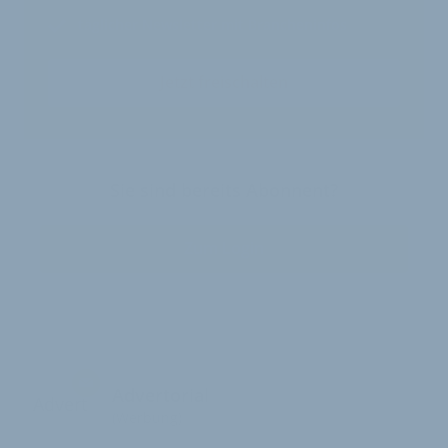
täglicher Newsletter mit Brancheninfos
Jetzt freischalten
Sie sind bereits Abonnent?
Zum Login
Advertorial
Advert
(Werbung)