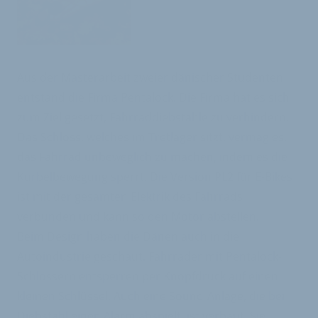
Aus der Masterarbeit zweier dänischer Studenten
entstand die Firma Pentalock. Die Firma hat es sich
zum Ziel gesetzt, Fahrraddiebstähle zu verhindern.
Das Schloss, welches im Tretlager sitzt, vermag es,
das Fahrrad unbeweglich zu machen, indem es die
Kurbelbewegung sperrt. Die Version PL2 für E-Bikes
ist mit der gesamten Elektrik des Fahrrads
verbunden und kann so den Motor abstellen.
Beim Design haben die Dänen auch in die
Autoindustrie geschaut. Fahrräder mit Pentalock-
Schlössern entsperren per Knopfdruck auf einen
kleinen Schlüssel. Auch eine Sound-Anlage, die bei
Diebstahl einen Alarm abspielt, ist verbaut. Sie