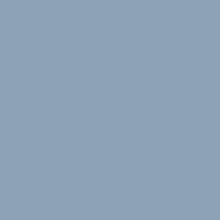
generieren.
Lars Röttger, Geschäftsführer der Bidex GmbH,
konstatiert: „Wir sehen bei vielen Händlern, dass sie
zunehmend digitale Vertriebskanäle nutzen und aus
klassischen Katalog- oder Webseitenlösungen
herauswachsen". Das Unternehmen will diesen
Betrieben daher skalierbare Lösungen zur
Verfügung stellen, die mit dem jeweiligen
Unternehmen wachsen können.
Im Kern der neuen Plattform steht die Verknüpfung
von strukturierten Produktdaten mit lokalen
Beständen und Commerce-Prozessen.
Fahrradfachhändler können ihre Onlineshops
künftig direkt über das Datacenter von Bidex mit
aktuellen Produktdaten speisen. Dies geschieht