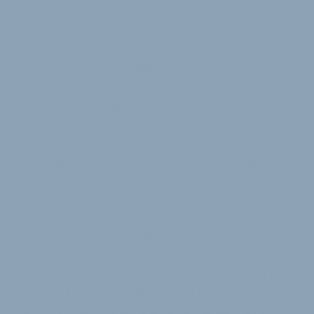
Plattformarchitektur offen bleibt.
Händler können ihre bestehenden Systeme somit
weiternutzen und die digitalen Vertriebskanäle
modular ausbauen. Ein erstes Projekt mit einem
Shopify-Onlineshop befindet sich bereits im Live-
Betrieb, während weitere Umsetzungen aktuell in
der Realisierung sind. Zur Auswertung der
wesentlichen Daten des Onlineshops steht ein
entsprechendes Dashboard zur Verfügung.
Neben der technischen Infrastruktur wird parallel
die organisatorische Skalierung der Händler
fokussiert, da Digitalisierung nicht ausschließlich aus
Technologie besteht. Thomas Groß, Key Account
Manager bei Bidex, erklärt: „Ein guter Shop allein
reicht nicht aus". Interne Abläufe wie Service und