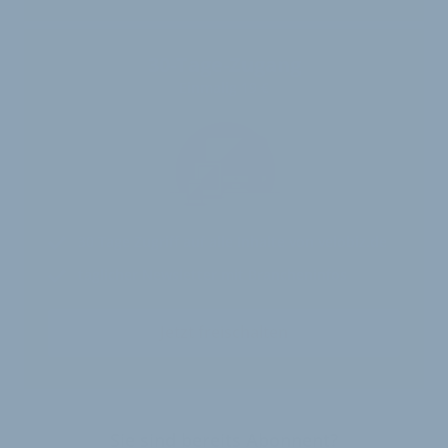
30-Tage-Zugang
Einmalig 19 €
30 Tage
Zugriff auf alle Inhalte von velobiz.de
täglicher Newsletter mit Brancheninfos
Jetzt freischalten
Sie sind bereits Abonnent?