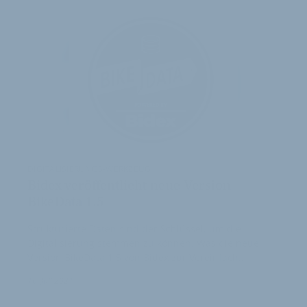
DIGITALISIERUNGS-WERKZEUG
Bidex veröffentlicht neue Version
BikeData 1.5
Strukturierte Daten sind der Schlüssel, um die
Digitalisierung stemmen zu können. Was die neue
Version BikeData 1.5 von Bidex zur Vereinfach…
16. Juli 2021