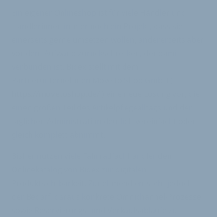
Ein eigener Onlineshop ist für viele Händler und
Händlerinnen immer noch ein Projekt, dass sie
einerseits gerne umsetzen wollen, andererseits aber
vor dem Aufwand zurückschrecken, der damit
verbunden ist. Bidex stellt mit dem
Partnerunternehmen Move to Shop GmbH (
https://movetoshop.de/
) eine neue Lösung vor, die
einen großen Teil des Artikelpflegealltags und der
täglichen Administration deutlich vereinfacht oder
gleich komplett abnimmt.
Bisher nutzen viele Fahrradfachhändler den
Onlinekatalog von Bidex zur digitalen
Produktsichtbarkeit. Zunehmend entsteht jedoch
der Bedarf, daraus konkrete Omnichannel-Prozesse
sowie Reservierungs- und Verkaufsabläufe zu