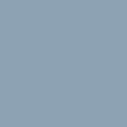
standardisiert und automatisch, wodurch der
bisherige Pflegeaufwand entfällt. In der Folge lassen
sich bestehende digitale Grundlagen schrittweise
um Funktionen wie Click & Collect, Reservierungen
oder Leasing erweitern.
Umsetzung in Kooperation mit Move to Shop
GmbH
Bei der technischen Umsetzung der erforderlichen
Middleware kooperiert Bidex mit der Move to Shop
GmbH unter der Leitung von Noh Woldai. Dieser
technische Partner verknüpft die Daten der Bidex-
Plattform mit den jeweiligen Shop-, Frontend- und
Handelssystemen der Händler. Unterschiedliche
Datenquellen werden so in einem durchgängigen
Prozess zusammengeführt, wobei die