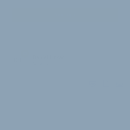
Zum Login
Daniel Hrkac
DH
Redaktion
WEITERE
ARTIKEL