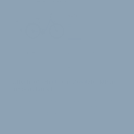
KOOPERATION MIT BIDEX
„BikeInfo“ erhält neue Zusatzfunktionen
für den Handel
Seit 20 Jahren ist der Online-Katalog „BikeInfo“ bei
vielen Fachhändlern im Einsatz. Eine neue
Kooperation mit Bidex sorgt für interessante …
16. Dezember 2020