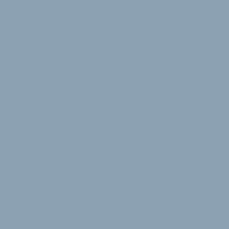
Jahres-Abo
115 € pro Jahr
12 Monate
Zugriff auf alle Inhalte von
velobiz.de
täglicher Newsletter mit Brancheninfos
10
Ausgaben des exklusiven velobiz.de
Magazins
Jetzt freischalten