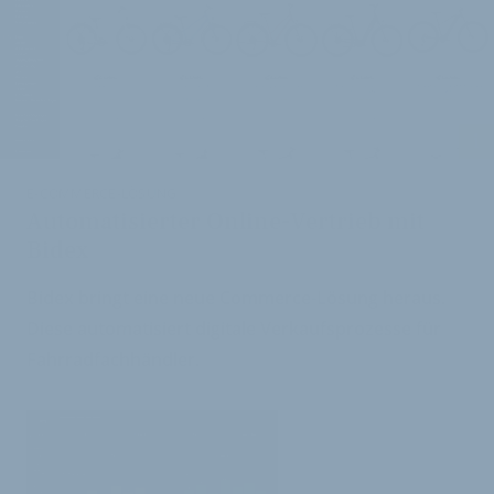
i
E-COMMERCE-LÖSUNG
Automatisierter Online-Vertrieb mit
Bidex
Bidex bringt eine neue Commerce-Lösung heraus.
Diese automatisiert digitale Verkaufsprozesse für
Fahrradfachhändler.