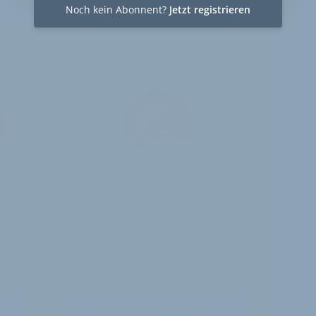
Noch kein Abonnent?
Jetzt registrieren
30-Tage-Zugang
Einmalig 19 €
alte
30 Tage
Zugriff auf alle Inhalte von
velobiz.de
täglicher Newsletter mit
Brancheninfos
Jetzt freischalten