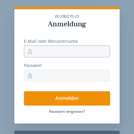
 überbracht. Jeder Händler, der das möchte,
gleich beim Besuch seiner regionalen BBF-
VELOBIZ PLUS
Anmeldung
E-Mail oder Benutzername
Passwort
ntare
Stellenmarkt
Anmelden
Passwort vergessen?
VELOBIZ PLUS
mmentare sind nur
 Abonnenten sichtbar.