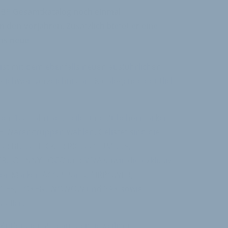
e BBF Gesamtkatalog noch einmal
 den Vorjahren. Zusätzlich bietet er eine
as neue
ist mit dem ebenfalls neuen ausführlichen
Stichwortverzeichnis am Katalogende deutlich
er 100 Fahrrad-, Teile- und Zubehörmarken
55 Warengruppen wählen. Gelistet sind die
e: BBF, CHECKER PIG, COLUMBUS,
 JOHNNY LOCO und VIVA sowie die exklusiv
ehör-Marken ACOR Parts, AIRPOWER,
, GES, TOKEN, WOWOW und YAK sowie
teller.
 Außendienst-Team dem jeweiligen