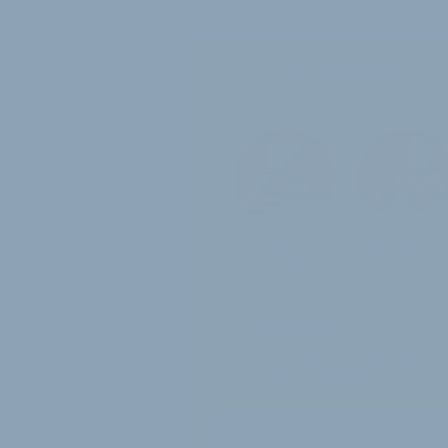
Jahres-Abo
115 € pro Jahr
12 Monate
Zugriff auf alle Inh
von velobiz.de
täglicher Newsletter mit
Brancheninfos
10
Ausgaben des exklusiven
velobiz.de Magazins
Jetzt freischalten