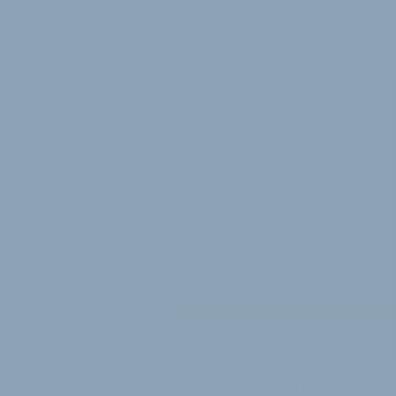
Fachhandelskunden persönlich
kann sein Exemplar aber auch 
Hausmesse mitnehmen.
23. Februar 2015
von
Jürgen Wetzstein
VERKNÜPFTE FIRMEN ABONNIEREN
BBF Bike GmbH
News
Komme
Die Ko
für unsere