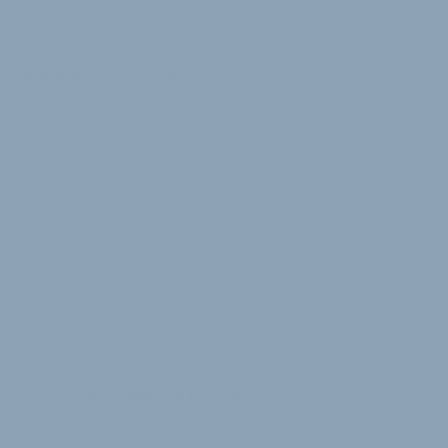
Inserieren
Registrieren
Login
Händlerreise 2026
2 Minuten Lesedauer