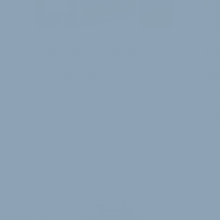
AUF 1120 SEITEN
GRÖSS
nd
BBF-Katalog zeigt 100
BBF
ffen
Fahrrad-, Teile- und
und 
Zubehörmarken
Sai
- und
Auf gut 1120 Seiten erfahren
Großh
ffen.
Fachhandelskunden von BBF Bike, was
neuen
der Großhändler in dieser Saison alles zu
für d
bieten hat. Der soeben erschienen…
ist z
16. Februar 2017
8. Mär
ung zu ermöglichen. Mit
standen, dass wir