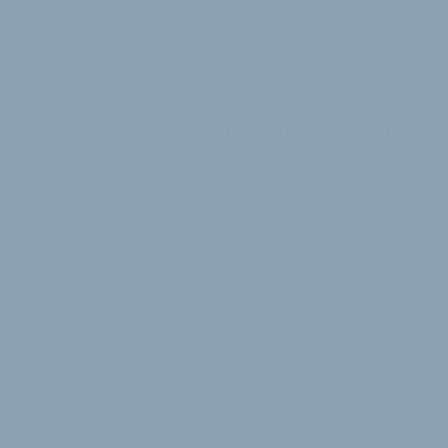
PÜNKTLICH ZUR ERSTEN HAUSMESSE
BBF Bike: Neue Fahrrad- u
Teilekataloge sind eingetro
Pünktlich zur ersten Frühjahrs-
Hausmesse sind die neuen Fahrrad
Teile-Kataloge von BBF BIKE eingetro
Aus über 100 Fahrrad-, Teile …
10. Februar 2014
Diese Webseite verwendet Cookies, um Ihnen eine komfortable Nutz
der Nutzung der Seiten von velobiz.de erklären Sie sich damit einver