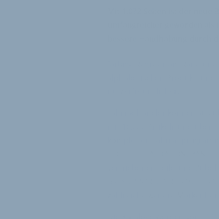
Mit 1.072 Seiten ist der neu
umfangreicher geworden als in
bessere Handhabung durch d
farbige Register am Rand und 
alphabetischen Produkt- und 
nutzerfreundlicher.
Fahrradhändler können aus üb
mit 16.000 Artikeln und über 
kompletten Fahrradprogramm
BOTTECCHIA, DAHON, PANTHER,
vertriebenen Teile- und Zub
BICISUPPORT, DIRTFOX, ETTO
zahlreiche weitere Markenhers
Die Kataloge werden vom BBF