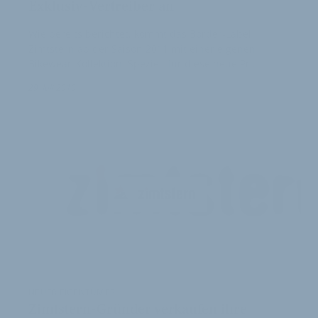
Exklusiv-Vertreiber an
Wie bereits berichtet, kommt das Border-Label
Zimtstern ab der Saison 2011 mit einer eigenen
Bikewear-Kollektion. Speziell für diese neue Pr…
29. Juli 2010
NEUER EIGENTÜMER
Zimtstern-Gründer verkaufen ihre