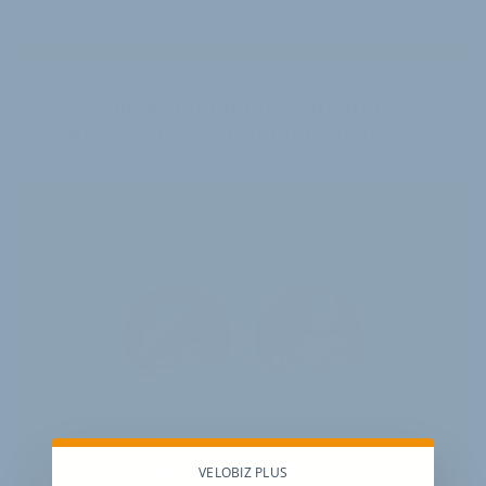
VELOBIZ PLUS
Die Kommentare sind nur
für unsere Abonnenten sichtbar.
Jahres-Abo
115 € pro Jahr
12 Monate
Zugriff auf alle Inhalte von
velobiz.de
VELOBIZ PLUS
täglicher Newsletter mit Brancheninfos