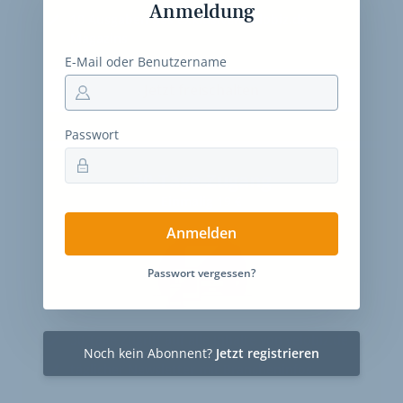
Anmeldung
10
Ausgaben des exklusiven velobiz.de
Magazins
E-Mail oder Benutzername
Jetzt freischalten
Passwort
30-Tage-Zugang
Einmalig 19 €
Anmelden
Passwort vergessen?
30 Tage
Zugriff auf alle Inhalte von velobiz.de
Noch kein Abonnent?
Jetzt registrieren
täglicher Newsletter mit Brancheninfos