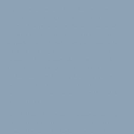
zeigt schon der Umfang der Kollektion, die in
Friedrichshafen gezeigt werden soll: 47 Teile mit
einem Schwerpunkt auf die Themen Freeride, All
Mountain und Enduro will Zimtstern im September
ausstellen. Der technische Fokus liegt dabei auf einer
funktionellen und gleichzeitig unweltbewussten
Austattung der Bikewear: Alle technischen Teile sind
zertifiziert von Bluesign, bei den Streetwear-Styles
für Biker kommt zudem recycletes Polyester und Bio-
Baumwolle zum Einsatz. Die technischen Stoffe
bezieht Zimtstern unter anderem von Miti, Eschler
und Sympatex.
Dass Zimtstern künftig auch Bikewear anbietet, sei
für die Schweizer vor allem auch eine logische
Weiterentwicklung der Marke: „Vom Shredden im