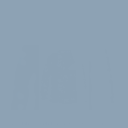
Die Schweizer Zimtstern AG wird ihre
Geschäftstätigkeit im Laufe dieses Jahres nach und
nach zurückfahren und geordnet einstellen. Dies gab
…
1
21. Februar 2018
PRÄSENTATION AUF DER EUROBIKE
Zimtstern bietet neue Kollektion via