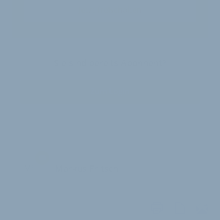
Jetzt freischalten
Sie sind bereits Abonnent?
Zum Login
MF
Markus Fritsch