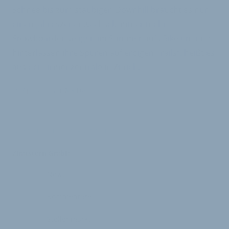
Schnee bis zum staubigen Downhill braucht es nur
einen Jahreszeitenwechsel. Immer mehr
Snowboarder steigen im Sommer aufs Bike um und
hinterlassen ihre Spuren auf erdigen Trails“, heißt es
aus der Firmenzentrale in Zürich.
30. April 2010
von
Markus Fritsch
VERKNÜPFTE FIRMEN ABONNIEREN
Zimtstern GmbH
News
Kommentare
Stellenmarkt