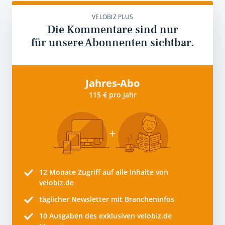
VELOBIZ PLUS
Die Kommentare sind nur
für unsere Abonnenten sichtbar.
Jahres-Abo
115 € pro Jahr
12 Monate
Zugriff auf alle Inhalte von
velobiz.de
täglicher Newsletter mit Brancheninfos
10
Ausgaben des exklusiven velobiz.de