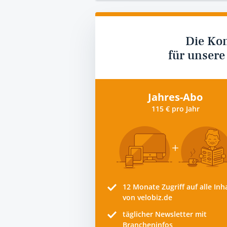
Die Ko
für unsere
Jahres-Abo
115 € pro Jahr
12 Monate
Zugriff auf alle Inh
von velobiz.de
täglicher Newsletter mit
Brancheninfos